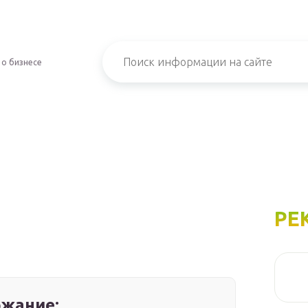
 о бизнесе
РЕ
жание: