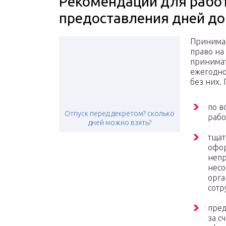
Рекомендации для рабо
предоставления дней до
Принимая
право на
принимат
ежегодно
без них.
по в
Отпуск перед декретом? сколько
рабо
дней можно взять?
тщат
офор
непр
несо
орга
сотр
пред
за с