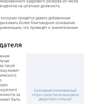
мированного кадрового резерва из числа
ендентов на штатную должность.
, которым придётся давать добавочные
дыскивать более благовидное основание.
криминации, что приведёт к значительным
одателя
ления
лучае
за такой
 лиц может
ического
о
трех
нократного
Ежегодный оплачиваемый
венности за
отпуск сразу после выхода из
может быть
декретного отпуска?