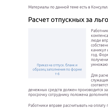
Материалы по данной теме есть в Консульт
Расчет отпускных за льг
Работник
компенса
люди впр
собствен
каникул 
год. Фор
получени
умножают
Приказ на отпуск. бланк и
образец заполнения по форме
т-6
Для расч
служащим
соответс
денежных средств должен производится за 
просрочку сотруднику положена дополните
Работники вправе рассчитывать на оплату 