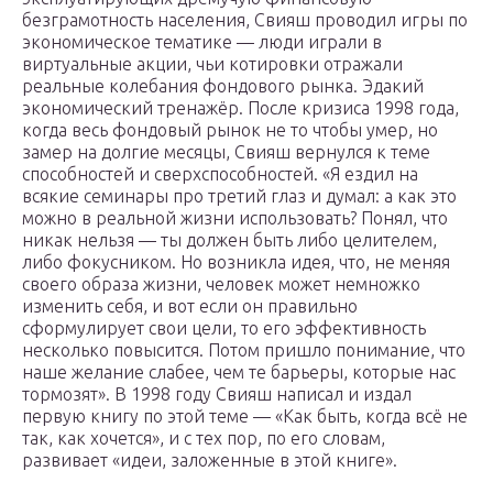
безграмотность населения, Свияш проводил игры по
экономическое тематике — люди играли в
виртуальные акции, чьи котировки отражали
реальные колебания фондового рынка. Эдакий
экономический тренажёр. После кризиса 1998 года,
когда весь фондовый рынок не то чтобы умер, но
замер на долгие месяцы, Свияш вернулся к теме
способностей и сверхспособностей. «Я ездил на
всякие семинары про третий глаз и думал: а как это
можно в реальной жизни использовать? Понял, что
никак нельзя — ты должен быть либо целителем,
либо фокусником. Но возникла идея, что, не меняя
своего образа жизни, человек может немножко
изменить себя, и вот если он правильно
сформулирует свои цели, то его эффективность
несколько повысится. Потом пришло понимание, что
наше желание слабее, чем те барьеры, которые нас
тормозят». В 1998 году Свияш написал и издал
первую книгу по этой теме — «Как быть, когда всё не
так, как хочется», и с тех пор, по его словам,
развивает «идеи, заложенные в этой книге».