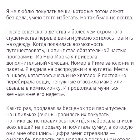
Я не люблю покупать вещи, которые потом лежат
без дела, умею этого избегать. Но так было не всегда.
После советского детства и более чем скромного
студенчества первые деньги ужасно хотелось тратить
на одежду. Когда появилась возможность
путешествовать, шопинг стал обязательной частью
программы. Из Нью-Йорка я привезла
дополнительный чемодан. Номер в Риме заполонили
пакеты. Я ездила на распродажи и в аутлеты. Места
в шкафу катастрофически не хватало. Я постоянно
перебирала вещи, ненужные отвозила маме или
сдавала в комиссионку. И продолжала мучиться
вечным «нечего надеть».
Как-то раз, продавая за бесценок три пары туфель
на шпильках (очень нравилось их покупать,
но никогда не нравилось носить), я набросала список
всех вещей на продажу и посчитала сумму, в которую
они мне обошлись. Цифра меня отрезвила —
я могла бы провести две недели в роскошном отеле