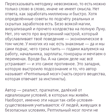
Пересказывать методику невозможно, то есть можно
только слово в слово, иначе не имеет смысла. Нет
ответа, как заработать миллионы и быстро. Хотя
определённые советы по подсчёту реальных и
скрытых заработков есть. Безо всякой магии,
визуализаций и прочего колдовства на полную Луну.
Нет, это чисто про внутренний настрой, который
обуславливает твоё поведение — экономическое в
том числе. У многих из нас есть знакомые — да и мы
сами подчас, чего греха таить — годами жалуемся на
работу, начальника, зарплаты, гонорары и мечтаем о
переменах. Вроде бы. А на самом деле нас всё
устраивает — и это самое противное. Это западня,
которую выстроило подсознание и то, что автор
называет «Рептильный мозг» (часть серого вещества,
которая отвечает за инстинкты).
Автор — реалист, прагматик, далёкий от
идеализации условий, в которых мы живём.
Наоборот, именно эти наши так-себе-условия-
существования учитываются: «У людей, живущих в
безопасных условиях, Рептильный мозг почти не