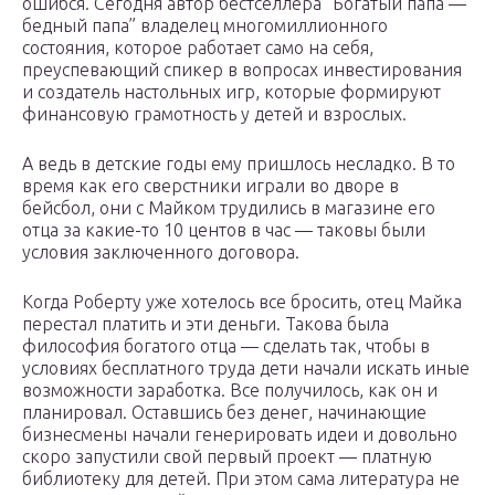
ошибся. Сегодня автор бестселлера “Богатый папа —
бедный папа” владелец многомиллионного
состояния, которое работает само на себя,
преуспевающий спикер в вопросах инвестирования
и создатель настольных игр, которые формируют
финансовую грамотность у детей и взрослых.
А ведь в детские годы ему пришлось несладко. В то
время как его сверстники играли во дворе в
бейсбол, они с Майком трудились в магазине его
отца за какие-то 10 центов в час — таковы были
условия заключенного договора.
Когда Роберту уже хотелось все бросить, отец Майка
перестал платить и эти деньги. Такова была
философия богатого отца — сделать так, чтобы в
условиях бесплатного труда дети начали искать иные
возможности заработка. Все получилось, как он и
планировал. Оставшись без денег, начинающие
бизнесмены начали генерировать идеи и довольно
скоро запустили свой первый проект — платную
библиотеку для детей. При этом сама литература не