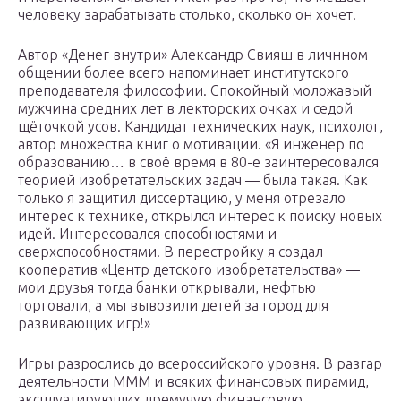
человеку зарабатывать столько, сколько он хочет.
Автор «Денег внутри» Александр Свияш в личнном
общении более всего напоминает институтского
преподавателя философии. Спокойный моложавый
мужчина средних лет в лекторских очках и седой
щёточкой усов. Кандидат технических наук, психолог,
автор множества книг о мотивации. «Я инженер по
образованию… в своё время в 80-е заинтересовался
теорией изобретательских задач — была такая. Как
только я защитил диссертацию, у меня отрезало
интерес к технике, открылся интерес к поиску новых
идей. Интересовался способностями и
сверхспособностями. В перестройку я создал
кооператив «Центр детского изобретательства» —
мои друзья тогда банки открывали, нефтью
торговали, а мы вывозили детей за город для
развивающих игр!»
Игры разрослись до всероссийского уровня. В разгар
деятельности МММ и всяких финансовых пирамид,
эксплуатирующих дремучую финансовую