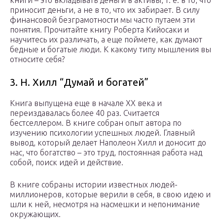
книги – это вкладывать деньги в активы, т. е. в то, что
приносит деньги, а не в то, что их забирает. В силу
финансовой безграмотности мы часто путаем эти
понятия. Прочитайте книгу Роберта Кийосаки и
научитесь их различать, а еще поймете, как думают
бедные и богатые люди. К какому типу мышления вы
относите себя?
3. Н. Хилл “Думай и богатей”
Книга выпущена еще в начале XX века и
переиздавалась более 40 раз. Считается
бестселлером. В книге собран опыт автора по
изучению психологии успешных людей. Главный
вывод, который делает Наполеон Хилл и доносит до
нас, что богатство – это труд, постоянная работа над
собой, поиск идей и действие.
В книге собраны истории известных людей-
миллионеров, которые верили в себя, в свою идею и
шли к ней, несмотря на насмешки и непонимание
окружающих.