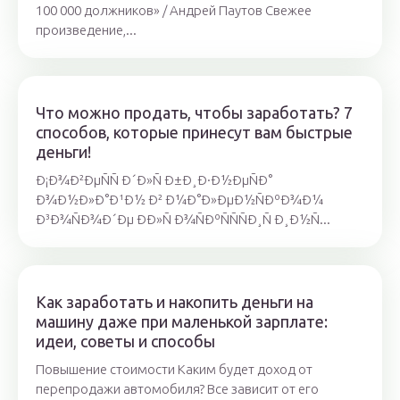
100 000 должников» / Андрей Паутов Свежее
произведение,...
Что можно продать, чтобы заработать? 7
способов, которые принесут вам быстрые
деньги!
Ð¡Ð¾Ð²ÐµÑÑ Ð´Ð»Ñ Ð±Ð¸Ð·Ð½ÐµÑÐ°
Ð¾Ð½Ð»Ð°Ð¹Ð½ Ð² Ð¼Ð°Ð»ÐµÐ½ÑÐºÐ¾Ð¼
Ð³Ð¾ÑÐ¾Ð´Ðµ ÐÐ»Ñ Ð¾ÑÐºÑÑÑÐ¸Ñ Ð¸Ð½Ñ...
Как заработать и накопить деньги на
машину даже при маленькой зарплате:
идеи, советы и способы
Повышение стоимости Каким будет доход от
перепродажи автомобиля? Все зависит от его