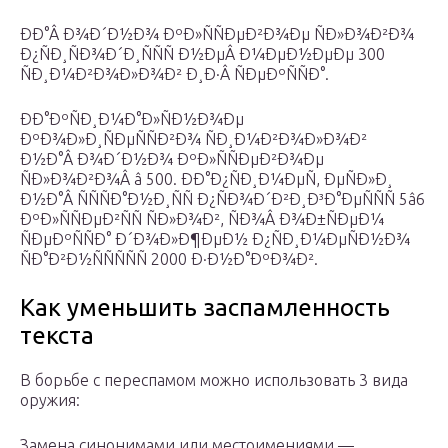
ÐÐ°Â Ð¾Ð´Ð½Ð¾ ÐºÐ»ÑÑÐµÐ²Ð¾Ðµ ÑÐ»Ð¾Ð²Ð¾
Ð¿ÑÐ¸ÑÐ¾Ð´Ð¸ÑÑÑ Ð½ÐµÂ Ð¼ÐµÐ½ÐµÐµ 300
ÑÐ¸Ð¼Ð²Ð¾Ð»Ð¾Ð² Ð¸Ð·Â ÑÐµÐºÑÑÐ°.
ÐÐ°ÐºÑÐ¸Ð¼Ð°Ð»ÑÐ½Ð¾Ðµ
ÐºÐ¾Ð»Ð¸ÑÐµÑÑÐ²Ð¾ ÑÐ¸Ð¼Ð²Ð¾Ð»Ð¾Ð²
Ð½Ð°Â Ð¾Ð´Ð½Ð¾ ÐºÐ»ÑÑÐµÐ²Ð¾Ðµ
ÑÐ»Ð¾Ð²Ð¾Â â 500. ÐÐ°Ð¿ÑÐ¸Ð¼ÐµÑ, ÐµÑÐ»Ð¸
Ð½Ð°Â ÑÑÑÐ°Ð½Ð¸ÑÑ Ð¿ÑÐ¾Ð´Ð²Ð¸Ð³Ð°ÐµÑÑÑ 5â6
ÐºÐ»ÑÑÐµÐ²ÑÑ ÑÐ»Ð¾Ð², ÑÐ¾Â Ð¾Ð±ÑÐµÐ¼
ÑÐµÐºÑÑÐ° Ð´Ð¾Ð»Ð¶ÐµÐ½ Ð¿ÑÐ¸Ð¼ÐµÑÐ½Ð¾
ÑÐ°Ð²Ð½ÑÑÑÑÑ 2000 Ð·Ð½Ð°ÐºÐ¾Ð².
Как уменьшить заспамленность
текста
В борьбе с переспамом можно использовать 3 вида
оружия:
Замена синонимами или местоимениями —