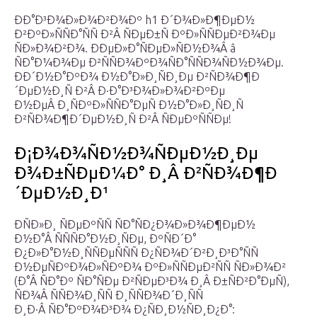
ÐÐ°Ð³Ð¾Ð»Ð¾Ð²Ð¾Ðº h1 Ð´Ð¾Ð»Ð¶ÐµÐ½
Ð²ÐºÐ»ÑÑÐ°ÑÑ Ð²Â ÑÐµÐ±Ñ ÐºÐ»ÑÑÐµÐ²Ð¾Ðµ
ÑÐ»Ð¾Ð²Ð¾. ÐÐµÐ»Ð°ÑÐµÐ»ÑÐ½Ð¾Â â
ÑÐ°Ð¼Ð¾Ðµ Ð²ÑÑÐ¾ÐºÐ¾ÑÐ°ÑÑÐ¾ÑÐ½Ð¾Ðµ.
ÐÐ´Ð½Ð°ÐºÐ¾ Ð½Ð°Ð»Ð¸ÑÐ¸Ðµ Ð²ÑÐ¾Ð¶Ð
´ÐµÐ½Ð¸Ñ Ð²Â Ð·Ð°Ð³Ð¾Ð»Ð¾Ð²ÐºÐµ
Ð½ÐµÂ Ð¸ÑÐºÐ»ÑÑÐ°ÐµÑ Ð½Ð°Ð»Ð¸ÑÐ¸Ñ
Ð²ÑÐ¾Ð¶Ð´ÐµÐ½Ð¸Ñ Ð²Â ÑÐµÐºÑÑÐµ!
Ð¡Ð¾Ð¾ÑÐ½Ð¾ÑÐµÐ½Ð¸Ðµ
Ð¾Ð±ÑÐµÐ¼Ð° Ð¸Â Ð²ÑÐ¾Ð¶Ð
´ÐµÐ½Ð¸Ð¹
ÐÑÐ»Ð¸ ÑÐµÐºÑÑ ÑÐ°ÑÐ¿Ð¾Ð»Ð¾Ð¶ÐµÐ½
Ð½Ð°Â ÑÑÑÐ°Ð½Ð¸ÑÐµ, ÐºÑÐ´Ð°
Ð¿Ð»Ð°Ð½Ð¸ÑÑÐµÑÑÑ Ð¿ÑÐ¾Ð´Ð²Ð¸Ð³Ð°ÑÑ
Ð½ÐµÑÐºÐ¾Ð»ÑÐºÐ¾ ÐºÐ»ÑÑÐµÐ²ÑÑ ÑÐ»Ð¾Ð²
(Ð°Â ÑÐ°Ðº ÑÐ°ÑÐµ Ð²ÑÐµÐ³Ð¾ Ð¸Â Ð±ÑÐ²Ð°ÐµÑ),
ÑÐ¾Â ÑÑÐ¾Ð¸ÑÑ Ð¸ÑÑÐ¾Ð´Ð¸ÑÑ
Ð¸Ð·Â ÑÐ°ÐºÐ¾Ð³Ð¾ Ð¿ÑÐ¸Ð½ÑÐ¸Ð¿Ð°: