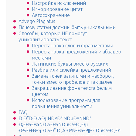
Настройка исключений
Игнорирование цитат
Автосохранение
Advego Plagiatus
Почему статьи должны быть уникальными
Способы, которые НЕ помогут
уникализировать текст
Перестановка слов и фраз местами
Перестановка предложений и абзацев
местами
Латинские буквы вместо русских
Разбив или склейка предложений
Замена точек запятыми и наоборот,
точки вместо пробелов и так далее
Закрашивание фона текста белым
цветом
Использование программ для
повышения уникальности
FAQ
Ð Ð°Ð·Ð¼ÐµÑÐºÐ° ÑÐµÐºÑÑÐ°
Ð¡Ð¾Ð¾ÑÐ½Ð¾ÑÐµÐ½Ð¸Ðµ
Ð¾Ð±ÑÐµÐ¼Ð° Ð¸Â Ð²ÑÐ¾Ð¶Ð´ÐµÐ½Ð¸Ð¹