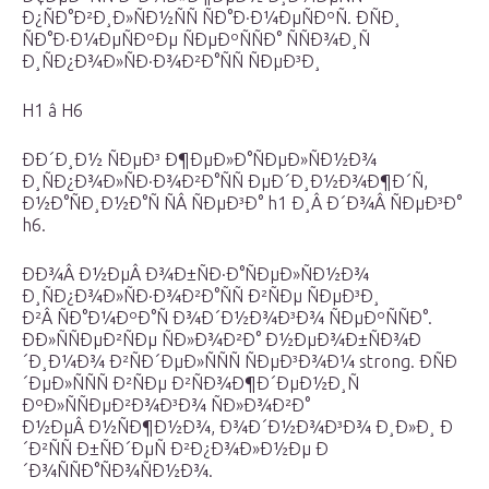
Ð¿ÑÐ°Ð²Ð¸Ð»ÑÐ½ÑÑ ÑÐ°Ð·Ð¼ÐµÑÐºÑ. ÐÑÐ¸
ÑÐ°Ð·Ð¼ÐµÑÐºÐµ ÑÐµÐºÑÑÐ° ÑÑÐ¾Ð¸Ñ
Ð¸ÑÐ¿Ð¾Ð»ÑÐ·Ð¾Ð²Ð°ÑÑ ÑÐµÐ³Ð¸
H1 â H6
ÐÐ´Ð¸Ð½ ÑÐµÐ³ Ð¶ÐµÐ»Ð°ÑÐµÐ»ÑÐ½Ð¾
Ð¸ÑÐ¿Ð¾Ð»ÑÐ·Ð¾Ð²Ð°ÑÑ ÐµÐ´Ð¸Ð½Ð¾Ð¶Ð´Ñ,
Ð½Ð°ÑÐ¸Ð½Ð°Ñ ÑÂ ÑÐµÐ³Ð° h1 Ð¸Â Ð´Ð¾Â ÑÐµÐ³Ð°
h6.
ÐÐ¾Â Ð½ÐµÂ Ð¾Ð±ÑÐ·Ð°ÑÐµÐ»ÑÐ½Ð¾
Ð¸ÑÐ¿Ð¾Ð»ÑÐ·Ð¾Ð²Ð°ÑÑ Ð²ÑÐµ ÑÐµÐ³Ð¸
Ð²Â ÑÐ°Ð¼ÐºÐ°Ñ Ð¾Ð´Ð½Ð¾Ð³Ð¾ ÑÐµÐºÑÑÐ°.
ÐÐ»ÑÑÐµÐ²ÑÐµ ÑÐ»Ð¾Ð²Ð° Ð½ÐµÐ¾Ð±ÑÐ¾Ð
´Ð¸Ð¼Ð¾ Ð²ÑÐ´ÐµÐ»ÑÑÑ ÑÐµÐ³Ð¾Ð¼ strong. ÐÑÐ
´ÐµÐ»ÑÑÑ Ð²ÑÐµ Ð²ÑÐ¾Ð¶Ð´ÐµÐ½Ð¸Ñ
ÐºÐ»ÑÑÐµÐ²Ð¾Ð³Ð¾ ÑÐ»Ð¾Ð²Ð°
Ð½ÐµÂ Ð½ÑÐ¶Ð½Ð¾, Ð¾Ð´Ð½Ð¾Ð³Ð¾ Ð¸Ð»Ð¸ Ð
´Ð²ÑÑ Ð±ÑÐ´ÐµÑ Ð²Ð¿Ð¾Ð»Ð½Ðµ Ð
´Ð¾ÑÑÐ°ÑÐ¾ÑÐ½Ð¾.