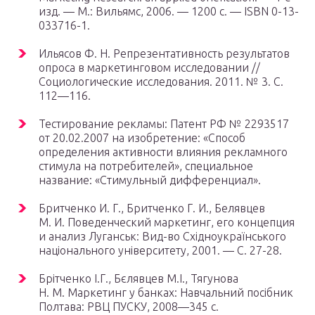
изд. —
М.
: Вильямс, 2006. — 1200 с. — ISBN 0-13-
033716-1.
Ильясов Ф. Н. Репрезентативность результатов
опроса в маркетинговом исследовании //
Социологические исследования. 2011. № 3. С.
112—116.
Тестирование рекламы: Патент РФ № 2293517
от 20.02.2007 на изобретение: «Способ
определения активности влияния рекламного
стимула на потребителей», специальное
название: «Стимульный дифференциал».
Бритченко И. Г., Бритченко Г. И., Белявцев
М. И. Поведенческий маркетинг, его концепция
и анализ Луганськ: Вид-во Східноукраїнського
національного університету, 2001. — С. 27-28.
Брітченко І.Г., Бєлявцев М.І., Тягунова
Н. М. Маркетинг у банках: Навчальний посібник
Полтава: РВЦ ПУСКУ, 2008—345 с.