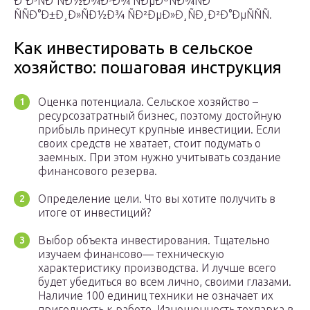
Ð°Ð³ÑÐ°ÑÐ½Ð¾Ð³Ð¾ ÑÐµÐºÑÐ¾ÑÐ°
ÑÑÐ°Ð±Ð¸Ð»ÑÐ½Ð¾ ÑÐ²ÐµÐ»Ð¸ÑÐ¸Ð²Ð°ÐµÑÑÑ.
Как инвестировать в сельское
хозяйство: пошаговая инструкция
Оценка потенциала. Сельское хозяйство –
ресурсозатратный бизнес, поэтому достойную
прибыль принесут крупные инвестиции. Если
своих средств не хватает, стоит подумать о
заемных. При этом нужно учитывать создание
финансового резерва.
Определение цели. Что вы хотите получить в
итоге от инвестиций?
Выбор объекта инвестирования. Тщательно
изучаем финансово— техническую
характеристику производства. И лучше всего
будет убедиться во всем лично, своими глазами.
Наличие 100 единиц техники не означает их
пригодность к работе. Изношенность техпарка в