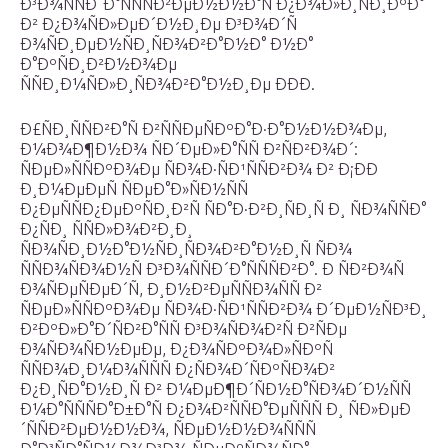
Ð³Ð¾ÑÑÐ´Ð°ÑÑÑÐ²ÐµÐ½Ð½Ð°Ñ Ð¿Ð¾Ð»Ð¸ÑÐ¸ÐºÐ°
Ð² Ð¿Ð¾ÑÐ»ÐµÐ´Ð½Ð¸Ðµ Ð³Ð¾Ð´Ñ
Ð¾ÑÐ¸ÐµÐ½ÑÐ¸ÑÐ¾Ð²Ð°Ð½Ð° Ð½Ð°
Ð°ÐºÑÐ¸Ð²Ð½Ð¾Ðµ
ÑÑÐ¸Ð¼ÑÐ»Ð¸ÑÐ¾Ð²Ð°Ð½Ð¸Ðµ ÐÐÐ.
Ð£ÑÐ¸ÑÑÐ²Ð°Ñ Ð²ÑÑÐµÑÐºÐ°Ð·Ð°Ð½Ð½Ð¾Ðµ,
Ð¼Ð¾Ð¶Ð½Ð¾ ÑÐ´ÐµÐ»Ð°ÑÑ Ð²ÑÐ²Ð¾Ð´:
ÑÐµÐ»ÑÑÐºÐ¾Ðµ ÑÐ¾Ð·ÑÐ¹ÑÑÐ²Ð¾ Ð² Ð¡ÐÐ
Ð¸Ð¼ÐµÐµÑ ÑÐµÐ°Ð»ÑÐ½ÑÑ
Ð¿ÐµÑÑÐ¿ÐµÐºÑÐ¸Ð²Ñ ÑÐ°Ð·Ð²Ð¸ÑÐ¸Ñ Ð¸ ÑÐ¾ÑÑÐ°
Ð¿ÑÐ¸ ÑÑÐ»Ð¾Ð²Ð¸Ð¸
ÑÐ¾ÑÐ¸Ð½Ð°Ð½ÑÐ¸ÑÐ¾Ð²Ð°Ð½Ð¸Ñ ÑÐ¾
ÑÑÐ¾ÑÐ¾Ð½Ñ Ð³Ð¾ÑÑÐ´Ð°ÑÑÑÐ²Ð°. Ð ÑÐ²Ð¾Ñ
Ð¾ÑÐµÑÐµÐ´Ñ, Ð¸Ð½Ð²ÐµÑÑÐ¾ÑÑ Ð²
ÑÐµÐ»ÑÑÐºÐ¾Ðµ ÑÐ¾Ð·ÑÐ¹ÑÑÐ²Ð¾ Ð´ÐµÐ½ÑÐ³Ð¸
Ð²ÐºÐ»Ð°Ð´ÑÐ²Ð°ÑÑ Ð³Ð¾ÑÐ¾Ð²Ñ Ð²ÑÐµ
Ð¾ÑÐ¾ÑÐ½ÐµÐµ, Ð¿Ð¾ÑÐºÐ¾Ð»ÑÐºÑ
ÑÑÐ¾Ð¸Ð¼Ð¾ÑÑÑ Ð¿ÑÐ¾Ð´ÑÐºÑÐ¾Ð²
Ð¿Ð¸ÑÐ°Ð½Ð¸Ñ Ð² Ð¼ÐµÐ¶Ð´ÑÐ½Ð°ÑÐ¾Ð´Ð½ÑÑ
Ð¼Ð°ÑÑÑÐ°Ð±Ð°Ñ Ð¿Ð¾Ð²ÑÑÐ°ÐµÑÑÑ Ð¸ ÑÐ»ÐµÐ
´ÑÑÐ²ÐµÐ½Ð½Ð¾, ÑÐµÐ½Ð½Ð¾ÑÑÑ