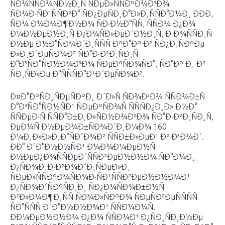
ÑÐ¾ÑÑÐ¾ÑÐ½Ð¸Ñ ÑÐµÐ»ÑÑÐºÐ¾Ð³Ð¾
ÑÐ¾Ð·ÑÐ¹ÑÑÐ²Ð° ÑÐ¿ÐµÑÐ¸Ð°Ð»Ð¸ÑÑÐ°Ð¼Ð¸ ÐÐÐ,
ÑÐ¾ Ð¼Ð¾Ð¶Ð½Ð¾ ÑÐ·Ð½Ð°ÑÑ, ÑÑÐ¾ Ð¿Ð¾
Ð¼Ð½ÐµÐ½Ð¸Ñ Ð¿Ð¾ÑÐ»ÐµÐ´Ð½Ð¸Ñ, Ð Ð¾ÑÑÐ¸Ñ
Ð½Ðµ Ð½Ð°ÑÐ¾Ð´Ð¸ÑÑÑ ÐºÐ°Ðº Ð² ÑÐ¿Ð¸ÑÐºÐµ
Ð»Ð¸Ð´ÐµÑÐ¾Ð² ÑÐ°Ð·Ð²Ð¸ÑÐ¸Ñ
Ð°Ð³ÑÐ°ÑÐ½Ð¾Ð³Ð¾ ÑÐµÐºÑÐ¾ÑÐ°, ÑÐ°Ðº Ð¸ Ð²
ÑÐ¸ÑÐ»Ðµ Ð°ÑÑÑÐ°Ð¹Ð´ÐµÑÐ¾Ð².
Ð¤Ð°ÐºÑÐ¸ÑÐµÑÐºÐ¸ Ð´Ð»Ñ ÑÐ¾Ð³Ð¾ ÑÑÐ¾Ð±Ñ
Ð°Ð³ÑÐ°ÑÐ½ÑÐ¹ ÑÐµÐºÑÐ¾Ñ ÑÑÑÐ¿Ð¸Ð» Ð½Ð°
ÑÑÐµÐ·Ñ ÑÑÐ°Ð±Ð¸Ð»ÑÐ½Ð¾Ð³Ð¾ ÑÐ°Ð·Ð²Ð¸ÑÐ¸Ñ,
ÐµÐ¼Ñ Ð½ÐµÐ¾Ð±ÑÐ¾Ð´Ð¸Ð¼Ð¾ 160
Ð¼Ð¸Ð»Ð»Ð¸Ð°ÑÐ´Ð¾Ð² ÑÑÐ±Ð»ÐµÐ¹ Ð² Ð³Ð¾Ð´.
ÐÐ° Ð´Ð°Ð½Ð½ÑÐ¹ Ð¼Ð¾Ð¼ÐµÐ½Ñ
Ð½ÐµÐ¿Ð¾ÑÑÐµÐ´ÑÑÐ²ÐµÐ½Ð½Ð¾ ÑÐ°Ð¼Ð¸
Ð¿ÑÐ¾Ð¸Ð·Ð²Ð¾Ð´Ð¸ÑÐµÐ»Ð¸
ÑÐµÐ»ÑÑÐºÐ¾ÑÐ¾Ð·ÑÐ¹ÑÑÐ²ÐµÐ½Ð½Ð¾Ð¹
Ð¿ÑÐ¾Ð´ÑÐºÑÐ¸Ð¸ ÑÐ¿Ð¾ÑÐ¾Ð±Ð½Ñ
Ð²Ð»Ð¾Ð¶Ð¸ÑÑ ÑÐ¾Ð»ÑÐºÐ¾ ÑÐµÑÐ²ÐµÑÑÑÑ
ÑÐ°ÑÑÑ Ð´Ð°Ð½Ð½Ð¾Ð¹ ÑÑÐ¼Ð¼Ñ.
ÐÐ¼ÐµÐ½Ð½Ð¾ Ð¿Ð¾ ÑÑÐ¾Ð¹ Ð¿ÑÐ¸ÑÐ¸Ð½Ðµ