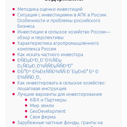
Методика оценки инвестиций
Ситуация с инвестициями в АПК в России.
Особенности и проблемы российского
бизнеса
Инвестиции в сельское хозяйство России—
обзор и перспективы
Характеристика агропромышленного
комплекса России
Как искать частного инвестора
ÐÑÐµÐ²Ð¸Ð´Ð½ÑÐµ
Ð¿ÑÐµÐ¸Ð¼ÑÑÐµÑÑÐ²Ð°
ÐÐ°Ðº Ð¾Ð±ÑÑÐ¾ÑÑ Ð´ÐµÐ»Ð° Ð² Ð
Ð¾ÑÑÐ¸Ð¸
Как инвестировать в сельское хозяйство:
пошаговая инструкция
Лучшие варианты для инвестирования
КФХ и Партнеры
Мир земли
GeoDevelopment
Своя ферма
Зарубежные частные фонды, гранты на