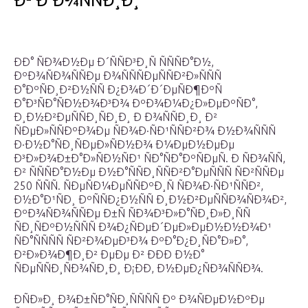
Ð² Ð Ð¾ÑÑÐ¸Ð¸
ÐÐ° ÑÐ¾Ð½Ðµ Ð´ÑÑÐ³Ð¸Ñ ÑÑÑÐ°Ð½,
ÐºÐ¾ÑÐ¾ÑÑÐµ Ð¾ÑÑÑÐµÑÑÐ²Ð»ÑÑÑ
Ð°ÐºÑÐ¸Ð²Ð½ÑÑ Ð¿Ð¾Ð´Ð´ÐµÑÐ¶ÐºÑ
Ð°Ð³ÑÐ°ÑÐ½Ð¾Ð³Ð¾ ÐºÐ¾Ð¼Ð¿Ð»ÐµÐºÑÐ°,
Ð¸Ð½Ð²ÐµÑÑÐ¸ÑÐ¸Ð¸ Ð Ð¾ÑÑÐ¸Ð¸ Ð²
ÑÐµÐ»ÑÑÐºÐ¾Ðµ ÑÐ¾Ð·ÑÐ¹ÑÑÐ²Ð¾ Ð½Ð¾ÑÑÑ
Ð·Ð½Ð°ÑÐ¸ÑÐµÐ»ÑÐ½Ð¾ Ð¼ÐµÐ½ÐµÐµ
Ð³Ð»Ð¾Ð±Ð°Ð»ÑÐ½ÑÐ¹ ÑÐ°ÑÐ°ÐºÑÐµÑ. Ð ÑÐ¾ÑÑ,
Ð² ÑÑÑÐ°Ð½Ðµ Ð½Ð°ÑÑÐ¸ÑÑÐ²Ð°ÐµÑÑÑ ÑÐ²ÑÑÐµ
250 ÑÑÑ. ÑÐµÑÐ¼ÐµÑÑÐºÐ¸Ñ ÑÐ¾Ð·ÑÐ¹ÑÑÐ²,
Ð½Ð°Ð¹ÑÐ¸ ÐºÑÑÐ¿Ð½ÑÑ Ð¸Ð½Ð²ÐµÑÑÐ¾ÑÐ¾Ð²,
ÐºÐ¾ÑÐ¾ÑÑÐµ Ð±Ñ ÑÐ¾Ð³Ð»Ð°ÑÐ¸Ð»Ð¸ÑÑ
ÑÐ¸ÑÐºÐ½ÑÑÑ Ð¾Ð¿ÑÐµÐ´ÐµÐ»ÐµÐ½Ð½Ð¾Ð¹
ÑÐ°ÑÑÑÑ ÑÐ²Ð¾ÐµÐ³Ð¾ ÐºÐ°Ð¿Ð¸ÑÐ°Ð»Ð°,
Ð²Ð»Ð¾Ð¶Ð¸Ð² ÐµÐµ Ð² ÐÐÐ Ð½Ð°
ÑÐµÑÑÐ¸ÑÐ¾ÑÐ¸Ð¸ Ð¡ÐÐ, Ð½ÐµÐ¿ÑÐ¾ÑÑÐ¾.
ÐÑÐ»Ð¸ Ð¾Ð±ÑÐ°ÑÐ¸ÑÑÑÑ Ðº Ð¾ÑÐµÐ½ÐºÐµ