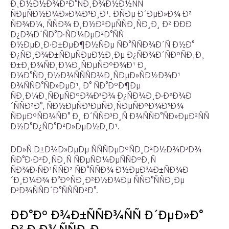
Ð¸Ð½Ð½Ð¾Ð²Ð°ÑÐ¸Ð¾Ð½Ð½ÑÑ
ÑÐµÑÐ½Ð¾Ð»Ð¾Ð³Ð¸Ð¹. ÐÑÐµ Ð´ÐµÐ»Ð¾ Ð²
ÑÐ¾Ð¼, ÑÑÐ¾ Ð¸Ð½Ð²ÐµÑÑÐ¸ÑÐ¸Ð¸ Ð² ÐÐÐ
Ð¿Ð¾Ð´ÑÐ°Ð·ÑÐ¼ÐµÐ²Ð°ÑÑ
Ð½ÐµÐ¸Ð·Ð±ÐµÐ¶Ð½ÑÐµ ÑÐ°ÑÑÐ¾Ð´Ñ Ð½Ð°
Ð¿ÑÐ¸Ð¾Ð±ÑÐµÑÐµÐ½Ð¸Ðµ Ð¿ÑÐ¾Ð´ÑÐºÑÐ¸Ð¸
Ð±Ð¸Ð¾ÑÐ¸Ð¼Ð¸ÑÐµÑÐºÐ¾Ð¹ Ð¸
Ð¼Ð°ÑÐ¸Ð½Ð¾ÑÑÑÐ¾Ð¸ÑÐµÐ»ÑÐ½Ð¾Ð¹
Ð¾ÑÑÐ°ÑÐ»ÐµÐ¹, Ð° ÑÐ°ÐºÐ¶Ðµ
ÑÐ¸Ð¼Ð¸ÑÐµÑÐºÐ¾Ð³Ð¾ Ð¿ÑÐ¾Ð¸Ð·Ð²Ð¾Ð
´ÑÑÐ²Ð°, ÑÐ½ÐµÑÐ³ÐµÑÐ¸ÑÐµÑÐºÐ¾Ð³Ð¾
ÑÐµÐºÑÐ¾ÑÐ° Ð¸ Ð´ÑÑÐ³Ð¸Ñ Ð¾ÑÑÐ°ÑÐ»ÐµÐ²ÑÑ
Ð½Ð°Ð¿ÑÐ°Ð²Ð»ÐµÐ½Ð¸Ð¹.
ÐÐ»Ñ Ð±Ð¾Ð»ÐµÐµ ÑÑÑÐµÐºÑÐ¸Ð²Ð½Ð¾Ð³Ð¾
ÑÐ°Ð·Ð²Ð¸ÑÐ¸Ñ ÑÐµÑÐ¼ÐµÑÑÐºÐ¸Ñ
ÑÐ¾Ð·ÑÐ¹ÑÑÐ² ÑÐ°ÑÑÐ¾ Ð½ÐµÐ¾Ð±ÑÐ¾Ð
´Ð¸Ð¼Ð¾ Ð°ÐºÑÐ¸Ð²Ð½Ð¾Ðµ ÑÑÐ°ÑÑÐ¸Ðµ
Ð³Ð¾ÑÑÐ´Ð°ÑÑÑÐ²Ð°.
ÐÐ°Ðº Ð¾Ð±ÑÑÐ¾ÑÑ Ð´ÐµÐ»Ð°