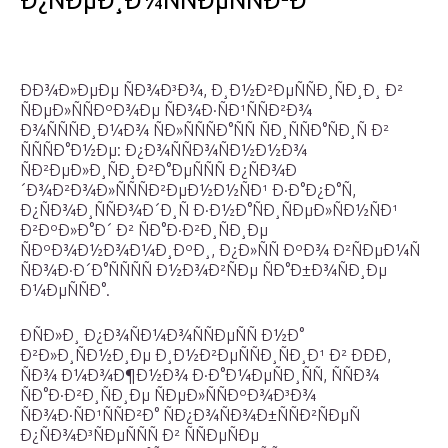
Ð¿ÑÐµÐ¸Ð¼ÑÑÐµÑÑÐ²Ð°
ÐÐ¾Ð»ÐµÐµ ÑÐ¾Ð³Ð¾, Ð¸Ð½Ð²ÐµÑÑÐ¸ÑÐ¸Ð¸ Ð²
ÑÐµÐ»ÑÑÐºÐ¾Ðµ ÑÐ¾Ð·ÑÐ¹ÑÑÐ²Ð¾
Ð¾ÑÑÑÐ¸Ð¼Ð¾ ÑÐ»ÑÑÑÐ°ÑÑ ÑÐ¸ÑÑÐ°ÑÐ¸Ñ Ð²
ÑÑÑÐ°Ð½Ðµ: Ð¿Ð¾ÑÑÐ¾ÑÐ½Ð½Ð¾
ÑÐ²ÐµÐ»Ð¸ÑÐ¸Ð²Ð°ÐµÑÑÑ Ð¿ÑÐ¾Ð
´Ð¾Ð²Ð¾Ð»ÑÑÑÐ²ÐµÐ½Ð½ÑÐ¹ Ð·Ð°Ð¿Ð°Ñ,
Ð¿ÑÐ¾Ð¸ÑÑÐ¾Ð´Ð¸Ñ Ð·Ð½Ð°ÑÐ¸ÑÐµÐ»ÑÐ½ÑÐ¹
Ð²ÐºÐ»Ð°Ð´ Ð² ÑÐ°Ð·Ð²Ð¸ÑÐ¸Ðµ
ÑÐºÐ¾Ð½Ð¾Ð¼Ð¸ÐºÐ¸, Ð¿Ð»ÑÑ ÐºÐ¾ Ð²ÑÐµÐ¼Ñ
ÑÐ¾Ð·Ð´Ð°ÑÑÑÑ Ð½Ð¾Ð²ÑÐµ ÑÐ°Ð±Ð¾ÑÐ¸Ðµ
Ð¼ÐµÑÑÐ°.
ÐÑÐ»Ð¸ Ð¿Ð¾ÑÐ¼Ð¾ÑÑÐµÑÑ Ð½Ð°
Ð²Ð»Ð¸ÑÐ½Ð¸Ðµ Ð¸Ð½Ð²ÐµÑÑÐ¸ÑÐ¸Ð¹ Ð² ÐÐÐ,
ÑÐ¾ Ð¼Ð¾Ð¶Ð½Ð¾ Ð·Ð°Ð¼ÐµÑÐ¸ÑÑ, ÑÑÐ¾
ÑÐ°Ð·Ð²Ð¸ÑÐ¸Ðµ ÑÐµÐ»ÑÑÐºÐ¾Ð³Ð¾
ÑÐ¾Ð·ÑÐ¹ÑÑÐ²Ð° ÑÐ¿Ð¾ÑÐ¾Ð±ÑÑÐ²ÑÐµÑ
Ð¿ÑÐ¾Ð³ÑÐµÑÑÑ Ð² ÑÑÐµÑÐµ