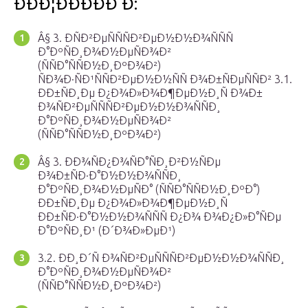
ÐÐÐ¦ÐÐÐÐÐ Ð:
Â§ 3. ÐÑÐ²ÐµÑÑÑÐ²ÐµÐ½Ð½Ð¾ÑÑÑ
Ð°ÐºÑÐ¸Ð¾Ð½ÐµÑÐ¾Ð²
(ÑÑÐ°ÑÑÐ½Ð¸ÐºÐ¾Ð²)
ÑÐ¾Ð·ÑÐ¹ÑÑÐ²ÐµÐ½Ð½ÑÑ Ð¾Ð±ÑÐµÑÑÐ² 3.1.
ÐÐ±ÑÐ¸Ðµ Ð¿Ð¾Ð»Ð¾Ð¶ÐµÐ½Ð¸Ñ Ð¾Ð±
Ð¾ÑÐ²ÐµÑÑÑÐ²ÐµÐ½Ð½Ð¾ÑÑÐ¸
Ð°ÐºÑÐ¸Ð¾Ð½ÐµÑÐ¾Ð²
(ÑÑÐ°ÑÑÐ½Ð¸ÐºÐ¾Ð²)
Â§ 3. ÐÐ¾ÑÐ¿Ð¾ÑÐ°ÑÐ¸Ð²Ð½ÑÐµ
Ð¾Ð±ÑÐ·Ð°Ð½Ð½Ð¾ÑÑÐ¸
Ð°ÐºÑÐ¸Ð¾Ð½ÐµÑÐ° (ÑÑÐ°ÑÑÐ½Ð¸ÐºÐ°)
ÐÐ±ÑÐ¸Ðµ Ð¿Ð¾Ð»Ð¾Ð¶ÐµÐ½Ð¸Ñ
ÐÐ±ÑÐ·Ð°Ð½Ð½Ð¾ÑÑÑ Ð¿Ð¾ Ð¾Ð¿Ð»Ð°ÑÐµ
Ð°ÐºÑÐ¸Ð¹ (Ð´Ð¾Ð»ÐµÐ¹)
3.2. ÐÐ¸Ð´Ñ Ð¾ÑÐ²ÐµÑÑÑÐ²ÐµÐ½Ð½Ð¾ÑÑÐ¸
Ð°ÐºÑÐ¸Ð¾Ð½ÐµÑÐ¾Ð²
(ÑÑÐ°ÑÑÐ½Ð¸ÐºÐ¾Ð²)