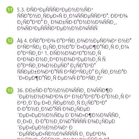
5.3. ÐÑÐ²ÐµÑÑÑÐ²ÐµÐ½Ð½ÑÐ¹
ÑÑÐ°Ð½Ð¸ÑÐµÐ»Ñ Ð¸Ð¼ÑÑÐµÑÑÐ²Ð°. ÐÐ³Ð¾
Ð¿ÑÐ°Ð²Ð° Ð¸ Ð¾Ð±ÑÐ·Ð°Ð½Ð½Ð¾ÑÑÐ¸,
Ð¾ÑÐ²ÐµÑÑÑÐ²ÐµÐ½Ð½Ð¾ÑÑÑ
Â§ 4. ÐÑÐ°Ð²Ð¾ Ð°ÐºÑÐ¸Ð¾Ð½ÐµÑÐ¾Ð² Ð½Ð°
Ð²ÑÐºÑÐ¿ Ð¿ÑÐ¸Ð½Ð°Ð´Ð»ÐµÐ¶Ð°ÑÐ¸Ñ Ð¸Ð¼
Ð°ÐºÑÐ¸Ð¹ 1. ÐÑÐ½Ð¾Ð²Ð°Ð½Ð¸Ñ
Ð²Ð¾Ð·Ð½Ð¸ÐºÐ½Ð¾Ð²ÐµÐ½Ð¸Ñ Ñ
Ð°ÐºÑÐ¸Ð¾Ð½ÐµÑÐ° Ð¿ÑÐ°Ð²Ð°
ÑÑÐµÐ±Ð¾Ð²Ð°ÑÑ Ð²ÑÐºÑÐ¿Ð° Ð¿ÑÐ¸Ð½Ð°Ð
´Ð»ÐµÐ¶Ð°ÑÐ¸Ñ ÐµÐ¼Ñ Ð°ÐºÑÐ¸Ð¹
36. ÐÐ±ÑÐ·Ð°Ð½Ð½Ð¾ÑÑÐ¸ Ð¾ÑÑÐ¶Ð
´ÐµÐ½Ð½Ð¾Ð³Ð¾ Ðº Ð½Ð°ÐºÐ°Ð·Ð°Ð½Ð¸Ñ Ð²
Ð²Ð¸Ð´Ðµ Ð»Ð¸ÑÐµÐ½Ð¸Ñ Ð¿ÑÐ°Ð²Ð°
Ð·Ð°Ð½Ð¸Ð¼Ð°ÑÑ Ð¾Ð¿ÑÐµÐ
´ÐµÐ»ÐµÐ½Ð½ÑÐµ Ð´Ð¾Ð»Ð¶Ð½Ð¾ÑÑÐ¸
Ð¸Ð»Ð¸ Ð·Ð°Ð½Ð¸Ð¼Ð°ÑÑÑÑ Ð¾Ð¿ÑÐµÐ
´ÐµÐ»ÐµÐ½Ð½Ð¾Ð¹ Ð
´ÐµÑÑÐµÐ»ÑÐ½Ð¾ÑÑÑÑ Ð¸ ÐµÐ³Ð¾