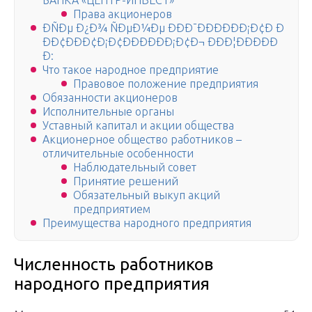
БАНКА «ЦЕНТР-ИНВЕСТ»
Права акционеров
ÐÑÐµ Ð¿Ð¾ ÑÐµÐ¼Ðµ ÐÐÐ¯ÐÐÐÐÐÐ¡Ð¢Ð Ð
ÐÐ¢ÐÐÐ¢Ð¡Ð¢ÐÐÐÐÐÐ¡Ð¢Ð¬ ÐÐÐ¦ÐÐÐÐÐ
Ð:
Что такое народное предприятие
Правовое положение предприятия
Обязанности акционеров
Исполнительные органы
Уставный капитал и акции общества
Акционерное общество работников –
отличительные особенности
Наблюдательный совет
Принятие решений
Обязательный выкуп акций
предприятием
Преимущества народного предприятия
Численность работников
народного предприятия