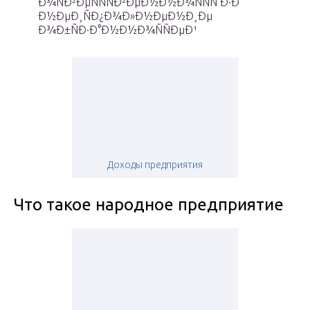
Ð¾ÑÐ²ÐµÑÑÑÐ²ÐµÐ½Ð½Ð¾ÑÑÑ Ð·Ð°
Ð½ÐµÐ¸ÑÐ¿Ð¾Ð»Ð½ÐµÐ½Ð¸Ðµ
Ð¾Ð±ÑÐ·Ð°Ð½Ð½Ð¾ÑÑÐµÐ¹
Доходы предприятия
Что такое народное предприятие