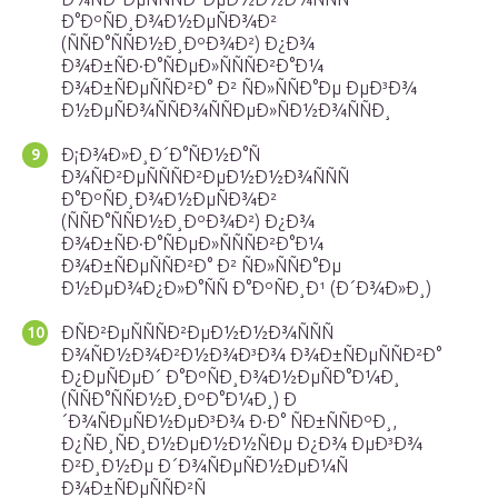
Ð°ÐºÑÐ¸Ð¾Ð½ÐµÑÐ¾Ð²
(ÑÑÐ°ÑÑÐ½Ð¸ÐºÐ¾Ð²) Ð¿Ð¾
Ð¾Ð±ÑÐ·Ð°ÑÐµÐ»ÑÑÑÐ²Ð°Ð¼
Ð¾Ð±ÑÐµÑÑÐ²Ð° Ð² ÑÐ»ÑÑÐ°Ðµ ÐµÐ³Ð¾
Ð½ÐµÑÐ¾ÑÑÐ¾ÑÑÐµÐ»ÑÐ½Ð¾ÑÑÐ¸
Ð¡Ð¾Ð»Ð¸Ð´Ð°ÑÐ½Ð°Ñ
Ð¾ÑÐ²ÐµÑÑÑÐ²ÐµÐ½Ð½Ð¾ÑÑÑ
Ð°ÐºÑÐ¸Ð¾Ð½ÐµÑÐ¾Ð²
(ÑÑÐ°ÑÑÐ½Ð¸ÐºÐ¾Ð²) Ð¿Ð¾
Ð¾Ð±ÑÐ·Ð°ÑÐµÐ»ÑÑÑÐ²Ð°Ð¼
Ð¾Ð±ÑÐµÑÑÐ²Ð° Ð² ÑÐ»ÑÑÐ°Ðµ
Ð½ÐµÐ¾Ð¿Ð»Ð°ÑÑ Ð°ÐºÑÐ¸Ð¹ (Ð´Ð¾Ð»Ð¸)
ÐÑÐ²ÐµÑÑÑÐ²ÐµÐ½Ð½Ð¾ÑÑÑ
Ð¾ÑÐ½Ð¾Ð²Ð½Ð¾Ð³Ð¾ Ð¾Ð±ÑÐµÑÑÐ²Ð°
Ð¿ÐµÑÐµÐ´ Ð°ÐºÑÐ¸Ð¾Ð½ÐµÑÐ°Ð¼Ð¸
(ÑÑÐ°ÑÑÐ½Ð¸ÐºÐ°Ð¼Ð¸) Ð
´Ð¾ÑÐµÑÐ½ÐµÐ³Ð¾ Ð·Ð° ÑÐ±ÑÑÐºÐ¸,
Ð¿ÑÐ¸ÑÐ¸Ð½ÐµÐ½Ð½ÑÐµ Ð¿Ð¾ ÐµÐ³Ð¾
Ð²Ð¸Ð½Ðµ Ð´Ð¾ÑÐµÑÐ½ÐµÐ¼Ñ
Ð¾Ð±ÑÐµÑÑÐ²Ñ