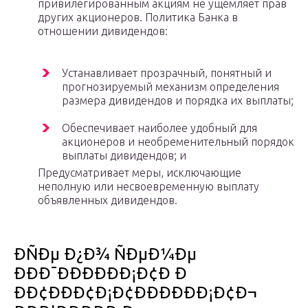
привилегированным акциям не ущемляет прав
других акционеров. Политика Банка в
отношении дивидендов:
Устанавливает прозрачный, понятный и
прогнозируемый механизм определения
размера дивидендов и порядка их выплаты;
Обеспечивает наиболее удобный для
акционеров и необременительный порядок
выплаты дивидендов; и
Предусматривает меры, исключающие
неполную или несвоевременную выплату
объявленных дивидендов.
ÐÑÐµ Ð¿Ð¾ ÑÐµÐ¼Ðµ
ÐÐÐ¯ÐÐÐÐÐÐ¡Ð¢Ð Ð
ÐÐ¢ÐÐÐ¢Ð¡Ð¢ÐÐÐÐÐÐ¡Ð¢Ð¬