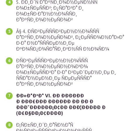
5. ÐÐ¸Ð´Ñ Ð°ÐºÑÐ¸Ð¾Ð½ÐµÑÐ½ÑÑ
Ð¾Ð±ÑÐµÑÑÐ²; Ð¿ÑÐ°Ð²Ð° Ð¸
Ð¾Ð±ÑÐ·Ð°Ð½Ð½Ð¾ÑÑÐ¸
Ð°ÐºÑÐ¸Ð¾Ð½ÐµÑÐ¾Ð²
Â§ 4. ÐÑÐ²ÐµÑÑÑÐ²ÐµÐ½Ð½Ð¾ÑÑÑ
Ð°ÐºÑÐ¸Ð¾Ð½ÐµÑÐ¾Ð², Ð¿ÐµÑÑÐ¾Ð½Ð°Ð»Ð°
Ð·Ð° Ð½Ð°ÑÑÑÐµÐ½Ð¸Ðµ
ÐºÐ¾ÑÐ¿Ð¾ÑÐ°ÑÐ¸Ð²Ð½ÑÑ Ð½Ð¾ÑÐ¼
ÐÑÐ²ÐµÑÑÑÐ²ÐµÐ½Ð½Ð¾ÑÑÑ
Ð°ÐºÑÐ¸Ð¾Ð½ÐµÑÐ½Ð¾Ð³Ð¾
Ð¾Ð±ÑÐµÑÑÐ²Ð° Ð·Ð° Ð²ÐµÐ´ÐµÐ½Ð¸Ðµ Ð¸
ÑÑÐ°Ð½ÐµÐ½Ð¸Ðµ ÑÐµÐµÑÑÑÐ°
Ð°ÐºÑÐ¸Ð¾Ð½ÐµÑÐ¾Ð²
ÐÐ»Ð°Ð²Ð° VI. ÐÐ ÐÐÐÐÐÐ
Ð ÐÐÐ£ÐÐÐ ÐÐÐÐÐÐ ÐÐ ÐÐ Ð
ÐÐÐ¯ÐÐÐÐÐÐ¡Ð¢ÐÐ ÐÐÐ¦ÐÐÐÐÐ Ð
(Ð£Ð§ÐÐ¡Ð¢ÐÐÐÐ)
Ð¡ÑÐ±ÑÐ¸Ð´Ð¸Ð°ÑÐ½Ð°Ñ
Ð¾ÑÐ²ÐµÑÑÑÐ²ÐµÐ½Ð½Ð¾ÑÑÑ