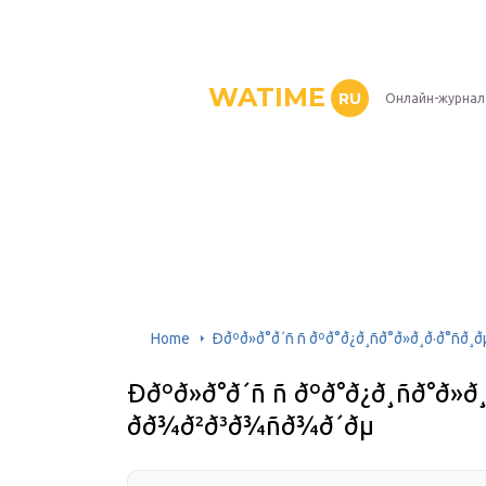
WATIME
RU
Онлайн-журнал
Home
Ððºð»ð°ð´ñ ñ ðºð°ð¿ð¸ñð°ð»ð¸ð·ð°ñ
Ððºð»ð°ð´ñ ñ ðºð°ð¿ð¸ñð°ð»
ðð¾ð²ð³ð¾ñð¾ð´ðµ