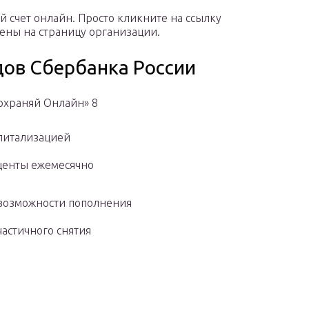
 счет онлайн. Просто кликните на ссылку
лены на страницу организации.
дов Сбербанка России
охраняй Онлайн» 8
питализацией
центы ежемесячно
возможности пополнения
частичного снятия