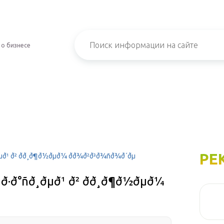
 о бизнесе
РЕ
ð¸ðµð¹ ð² ðð¸ð¶ð½ðµð¼ ðð¾ð²ð³ð¾ñð¾ð´ðµ
ð¸ð·ð°ñð¸ðµð¹ ð² ðð¸ð¶ð½ðµð¼