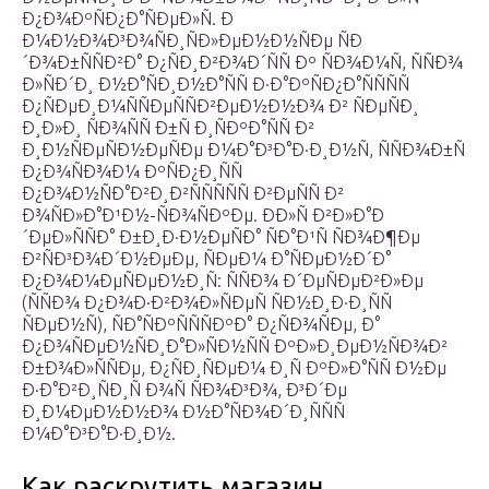
Ð¿Ð¾ÐºÑÐ¿Ð°ÑÐµÐ»Ñ. Ð
Ð¼Ð½Ð¾Ð³Ð¾ÑÐ¸ÑÐ»ÐµÐ½Ð½ÑÐµ ÑÐ
´Ð¾Ð±ÑÑÐ²Ð° Ð¿ÑÐ¸Ð²Ð¾Ð´ÑÑ Ðº ÑÐ¾Ð¼Ñ, ÑÑÐ¾
Ð»ÑÐ´Ð¸ Ð½Ð°ÑÐ¸Ð½Ð°ÑÑ Ð·Ð°ÐºÑÐ¿Ð°ÑÑÑÑ
Ð¿ÑÐµÐ¸Ð¼ÑÑÐµÑÑÐ²ÐµÐ½Ð½Ð¾ Ð² ÑÐµÑÐ¸
Ð¸Ð»Ð¸ ÑÐ¾ÑÑ Ð±Ñ Ð¸ÑÐºÐ°ÑÑ Ð²
Ð¸Ð½ÑÐµÑÐ½ÐµÑÐµ Ð¼Ð°Ð³Ð°Ð·Ð¸Ð½Ñ, ÑÑÐ¾Ð±Ñ
Ð¿Ð¾ÑÐ¾Ð¼ ÐºÑÐ¿Ð¸ÑÑ
Ð¿Ð¾Ð½ÑÐ°Ð²Ð¸Ð²ÑÑÑÑÑ Ð²ÐµÑÑ Ð²
Ð¾ÑÐ»Ð°Ð¹Ð½-ÑÐ¾ÑÐºÐµ. ÐÐ»Ñ Ð²Ð»Ð°Ð
´ÐµÐ»ÑÑÐ° Ð±Ð¸Ð·Ð½ÐµÑÐ° ÑÐ°Ð¹Ñ ÑÐ¾Ð¶Ðµ
Ð²ÑÐ³Ð¾Ð´Ð½ÐµÐµ, ÑÐµÐ¼ Ð°ÑÐµÐ½Ð´Ð°
Ð¿Ð¾Ð¼ÐµÑÐµÐ½Ð¸Ñ: ÑÑÐ¾ Ð´ÐµÑÐµÐ²Ð»Ðµ
(ÑÑÐ¾ Ð¿Ð¾Ð·Ð²Ð¾Ð»ÑÐµÑ ÑÐ½Ð¸Ð·Ð¸ÑÑ
ÑÐµÐ½Ñ), ÑÐ°ÑÐºÑÑÑÐºÐ° Ð¿ÑÐ¾ÑÐµ, Ð°
Ð¿Ð¾ÑÐµÐ½ÑÐ¸Ð°Ð»ÑÐ½ÑÑ ÐºÐ»Ð¸ÐµÐ½ÑÐ¾Ð²
Ð±Ð¾Ð»ÑÑÐµ, Ð¿ÑÐ¸ÑÐµÐ¼ Ð¸Ñ ÐºÐ»Ð°ÑÑ Ð½Ðµ
Ð·Ð°Ð²Ð¸ÑÐ¸Ñ Ð¾Ñ ÑÐ¾Ð³Ð¾, Ð³Ð´Ðµ
Ð¸Ð¼ÐµÐ½Ð½Ð¾ Ð½Ð°ÑÐ¾Ð´Ð¸ÑÑÑ
Ð¼Ð°Ð³Ð°Ð·Ð¸Ð½.
Как раскрутить магазин