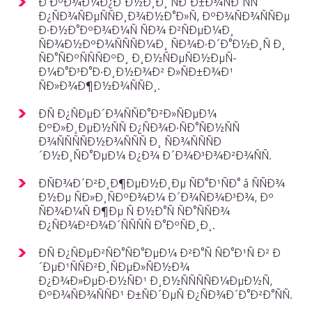
Ð ÐºÐ¾Ð¼Ð¿Ð°Ð½Ð¸Ð¸ ÑÐ°Ð±Ð¾ÑÐ°ÑÑ
Ð¿ÑÐ¾ÑÐµÑÑÐ¸Ð¾Ð½Ð°Ð»Ñ, ÐºÐ¾ÑÐ¾ÑÑÐµ
Ð·Ð½Ð°ÐºÐ¾Ð¼Ñ ÑÐ¾ Ð²ÑÐµÐ¼Ð¸
ÑÐ¾Ð½ÐºÐ¾ÑÑÑÐ¼Ð¸ ÑÐ¾Ð·Ð´Ð°Ð½Ð¸Ñ Ð¸
ÑÐ°ÑÐºÑÑÑÐºÐ¸ Ð¸Ð½ÑÐµÑÐ½ÐµÑ-
Ð¼Ð°Ð³Ð°Ð·Ð¸Ð½Ð¾Ð² Ð»ÑÐ±Ð¾Ð¹
ÑÐ»Ð¾Ð¶Ð½Ð¾ÑÑÐ¸.
ÐÑ Ð¿ÑÐµÐ´Ð¾ÑÑÐ°Ð²Ð»ÑÐµÐ¼
ÐºÐ»Ð¸ÐµÐ½ÑÑ Ð¿ÑÐ¾Ð·ÑÐ°ÑÐ½ÑÑ
Ð¾ÑÑÑÑÐ½Ð¾ÑÑÑ Ð¸ ÑÐ¾ÑÑÑÐ
´Ð½Ð¸ÑÐ°ÐµÐ¼ Ð¿Ð¾ Ð´Ð¾Ð³Ð¾Ð²Ð¾ÑÑ.
ÐÑÐ¾Ð´Ð²Ð¸Ð¶ÐµÐ½Ð¸Ðµ ÑÐ°Ð¹ÑÐ° â ÑÑÐ¾
Ð½Ðµ ÑÐ»Ð¸ÑÐºÐ¾Ð¼ Ð´Ð¾ÑÐ¾Ð³Ð¾, Ðº
ÑÐ¾Ð¼Ñ Ð¶Ðµ Ñ Ð½Ð°Ñ ÑÐ°ÑÑÐ¾
Ð¿ÑÐ¾Ð²Ð¾Ð´ÑÑÑÑ Ð°ÐºÑÐ¸Ð¸.
ÐÑ Ð¿ÑÐµÐ²ÑÐ°ÑÐ°ÐµÐ¼ Ð²Ð°Ñ ÑÐ°Ð¹Ñ Ð² Ð
´ÐµÐ¹ÑÑÐ²Ð¸ÑÐµÐ»ÑÐ½Ð¾
Ð¿Ð¾Ð»ÐµÐ·Ð½ÑÐ¹ Ð¸Ð½ÑÑÑÑÐ¼ÐµÐ½Ñ,
ÐºÐ¾ÑÐ¾ÑÑÐ¹ Ð±ÑÐ´ÐµÑ Ð¿ÑÐ¾Ð´Ð°Ð²Ð°ÑÑ.