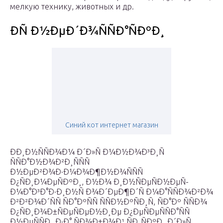
мелкую технику, животных и др.
ÐÑ Ð½ÐµÐ´Ð¾ÑÑÐ°ÑÐºÐ¸
Синий кот интернет магазин
ÐÐ¸Ð½ÑÑÐ¾Ð¼ Ð´Ð»Ñ Ð¼Ð½Ð¾Ð³Ð¸Ñ
ÑÑÐ°Ð½Ð¾Ð²Ð¸ÑÑÑ
Ð½ÐµÐ²Ð¾Ð·Ð¼Ð¾Ð¶Ð½Ð¾ÑÑÑ
Ð¿ÑÐ¸Ð¼ÐµÑÐºÐ¸, Ð½Ð¾ Ð¸Ð½ÑÐµÑÐ½ÐµÑ-
Ð¼Ð°Ð³Ð°Ð·Ð¸Ð½Ñ Ð¾Ð´ÐµÐ¶Ð´Ñ Ð¼Ð°ÑÑÐ¾Ð²Ð¾
Ð²Ð²Ð¾Ð´ÑÑ ÑÐ°ÐºÑÑ ÑÑÐ½ÐºÑÐ¸Ñ, ÑÐ°Ðº ÑÑÐ¾
Ð¿ÑÐ¸Ð¾Ð±ÑÐµÑÐµÐ½Ð¸Ðµ Ð¿ÐµÑÐµÑÑÐ°ÑÑ
Ð½ÐµÑÑÐ¸ Ð·Ð° ÑÐ¾Ð±Ð¾Ð¹ ÑÐ¸ÑÐºÐ¸ Ð´Ð»Ñ