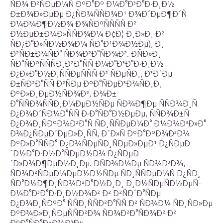
ÑÐ¾ Ð²ÑÐµÐ¼Ñ ÐºÐ°Ðº Ð¼Ð°Ð³Ð°Ð·Ð¸Ð½
Ð±Ð¾Ð»ÐµÐµ Ð¿ÑÐ¾ÑÑÐ¾Ð¹ Ð¾Ð´ÐµÐ¶Ð´Ñ
Ð¼Ð¾Ð¶Ð½Ð¾ Ð¾ÑÐºÑÑÑÑ Ð²
Ð½ÐµÐ±Ð¾Ð»ÑÑÐ¾Ð¼ Ð¢Ð¦ Ð¸Ð»Ð¸ Ð²
ÑÐ¿Ð°Ð»ÑÐ½Ð¾Ð¼ ÑÐ°Ð¹Ð¾Ð½Ðµ), Ð¸
Ð²ÑÐ±Ð¾ÑÐ° ÑÐ¾Ð²Ð°ÑÐ¾Ð². ÐÑÐ»Ð¸
ÑÐ°ÑÐºÑÑÑÐ¸Ð²Ð°ÑÑ Ð¼Ð°Ð³Ð°Ð·Ð¸Ð½
Ð¿Ð»Ð°Ð½Ð¸ÑÑÐµÑÑÑ Ð² ÑÐµÑÐ¸, Ð³Ð´Ðµ
Ð±ÑÐ²Ð°ÑÑ Ð²ÑÐµ ÐºÐ°ÑÐµÐ³Ð¾ÑÐ¸Ð¸
ÐºÐ»Ð¸ÐµÐ½ÑÐ¾Ð², Ð¾Ð±
Ð°ÑÑÐ¾ÑÑÐ¸Ð¼ÐµÐ½ÑÐµ ÑÐ¾Ð¶Ðµ ÑÑÐ¾Ð¸Ñ
Ð¿Ð¾Ð´ÑÐ¼Ð°ÑÑ Ð·Ð°ÑÐ°Ð½ÐµÐµ, ÑÑÐ¾Ð±Ñ
Ð¿Ð¾Ð¸ÑÐºÐ¾Ð²Ð°Ñ ÑÐ¸ÑÑÐµÐ¼Ð° Ð¼Ð¾Ð³Ð»Ð°
Ð¾Ð¿ÑÐµÐ´ÐµÐ»Ð¸ÑÑ, Ð´Ð»Ñ ÐºÐ°ÐºÐ¾Ð³Ð¾
ÐºÐ»Ð°ÑÑÐ° Ð¿Ð¾ÑÐµÑÐ¸ÑÐµÐ»ÐµÐ¹ Ð¿ÑÐµÐ
´Ð½Ð°Ð·Ð½Ð°ÑÐµÐ½Ð¾ Ð¿ÑÐµÐ
´Ð»Ð¾Ð¶ÐµÐ½Ð¸Ðµ. ÐÑÐ¾Ð¼Ðµ ÑÐ¾Ð³Ð¾,
ÑÐ¾Ð²ÑÐµÐ¼ÐµÐ½Ð½ÑÐµ ÑÐ¸ÑÑÐµÐ¼Ñ Ð¿ÑÐ¸
ÑÐ°Ð½Ð¶Ð¸ÑÐ¾Ð²Ð°Ð½Ð¸Ð¸ Ð¸Ð½ÑÐµÑÐ½ÐµÑ-
Ð¼Ð°Ð³Ð°Ð·Ð¸Ð½Ð¾Ð² Ð² Ð²ÑÐ´Ð°ÑÐµ
Ð¿Ð¾Ð¸ÑÐºÐ° ÑÑÐ¸ÑÑÐ²Ð°ÑÑ Ð² ÑÐ¾Ð¼ ÑÐ¸ÑÐ»Ðµ
ÐºÐ¾Ð»Ð¸ÑÐµÑÑÐ²Ð¾ ÑÐ¾Ð²Ð°ÑÐ¾Ð² Ð²