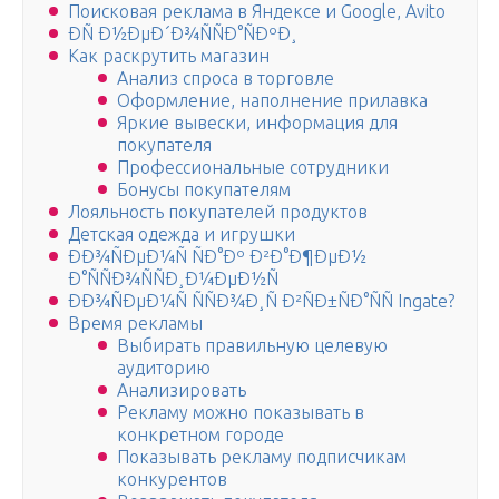
Поисковая реклама в Яндексе и Google, Avito
ÐÑ Ð½ÐµÐ´Ð¾ÑÑÐ°ÑÐºÐ¸
Как раскрутить магазин
Анализ спроса в торговле
Оформление, наполнение прилавка
Яркие вывески, информация для
покупателя
Профессиональные сотрудники
Бонусы покупателям
Лояльность покупателей продуктов
Детская одежда и игрушки
ÐÐ¾ÑÐµÐ¼Ñ ÑÐ°Ðº Ð²Ð°Ð¶ÐµÐ½
Ð°ÑÑÐ¾ÑÑÐ¸Ð¼ÐµÐ½Ñ
ÐÐ¾ÑÐµÐ¼Ñ ÑÑÐ¾Ð¸Ñ Ð²ÑÐ±ÑÐ°ÑÑ Ingate?
Время рекламы
Выбирать правильную целевую
аудиторию
Анализировать
Рекламу можно показывать в
конкретном городе
Показывать рекламу подписчикам
конкурентов