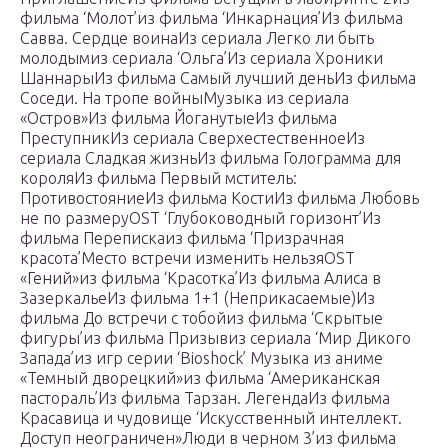
фильма ‘Молот’из фильма ‘Инкарнация’Из фильма
Савва. Сердце воинаИз сериала Легко ли быть
молодымиз сериала ‘Ольга’Из сериала Хроники
ШаннарыИз фильма Самый лучший деньИз фильма
Соседи. На тропе войныМузыка из сериала
«Остров»Из фильма ЙоганутыеИз фильма
ПреступникИз сериала СверхестественноеИз
сериала Сладкая жизньИз фильма Голограмма для
короляИз фильма Первый мститель:
ПротивостояниеИз фильма КостиИз фильма Любовь
не по размеруOST ‘Глубоководный горизонт’Из
фильма Перепискаиз фильма ‘Призрачная
красота’Место встречи изменить нельзяOST
«Гений»из фильма ‘Красотка’Из фильма Алиса в
ЗазеркальеИз фильма 1+1 (Неприкасаемые)Из
фильма До встречи с тобойиз фильма ‘Скрытые
фигуры’из фильма Призывиз сериала ‘Мир Дикого
Запада’из игр серии ‘Bioshock’ Музыка из аниме
«Темный дворецкий»из фильма ‘Американская
пастораль’Из фильма Тарзан. ЛегендаИз фильма
Красавица и чудовище ‘Искусственный интеллект.
Доступ неограничен»Люди в черном 3’из фильма