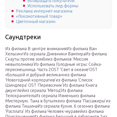
Возвращать покупателя
Использовать лид-формы
Реклама интернет-магазина
«Локомотивный товар»
Цветочный магазин
Саундтреки
Из фильма В центре вниманияИз фильма Ван
ХельсингИз сериала Дневники ВампираИз фильма
Скауты против зомбииз фильмов ‘Миссия
невыполнима’Из фильма Голодные игры: Сойка-
пересмешница. Часть 2OST ‘Свет в океане’OST
«Большой и добрый великан»из фильма
‘Новогодний корпоратив’из фильма ‘Список
Шиндлера’ OST ‘Перевозчик’Из фильма Книга
джунглейиз сериала ‘Метод’Из фильма
ТелохранительИз сериала Изменыиз фильма
Мистериум. Тьма в бутылкеиз фильма ‘Пассажиры’из
фильма ТишинаИз сериала Кухня. 6 сезониз фильма
‘Расплата’ Из фильма Человек-муравейиз фильма
ПриглашениеИз фильма Бегущий в лабиринте 2из