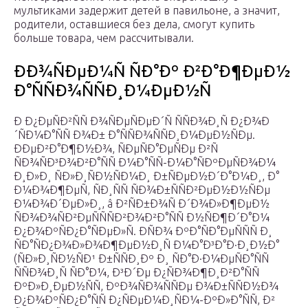
мультиками задержит детей в павильоне, а значит,
родители, оставшиеся без дела, смогут купить
больше товара, чем рассчитывали.
ÐÐ¾ÑÐµÐ¼Ñ ÑÐ°Ðº Ð²Ð°Ð¶ÐµÐ½
Ð°ÑÑÐ¾ÑÑÐ¸Ð¼ÐµÐ½Ñ
Ð Ð¿ÐµÑÐ²ÑÑ Ð¾ÑÐµÑÐµÐ´Ñ ÑÑÐ¾Ð¸Ñ Ð¿Ð¾Ð
´ÑÐ¼Ð°ÑÑ Ð¾Ð± Ð°ÑÑÐ¾ÑÑÐ¸Ð¼ÐµÐ½ÑÐµ.
ÐÐµÐ²Ð°Ð¶Ð½Ð¾, ÑÐµÑÐ°ÐµÑÐµ Ð²Ñ
ÑÐ¾ÑÐ³Ð¾Ð²Ð°ÑÑ Ð¼Ð°ÑÑ-Ð¼Ð°ÑÐºÐµÑÐ¾Ð¼
Ð¸Ð»Ð¸ ÑÐ»Ð¸ÑÐ½ÑÐ¼Ð¸ Ð±ÑÐµÐ½Ð´Ð°Ð¼Ð¸, Ð°
Ð¼Ð¾Ð¶ÐµÑ, ÑÐ¸ÑÑ ÑÐ¾Ð±ÑÑÐ²ÐµÐ½Ð½ÑÐµ
Ð¼Ð¾Ð´ÐµÐ»Ð¸, â Ð²ÑÐ±Ð¾Ñ Ð´Ð¾Ð»Ð¶ÐµÐ½
ÑÐ¾Ð¾ÑÐ²ÐµÑÑÑÐ²Ð¾Ð²Ð°ÑÑ Ð½ÑÐ¶Ð´Ð°Ð¼
Ð¿Ð¾ÐºÑÐ¿Ð°ÑÐµÐ»Ñ. Ð­ÑÐ¾ ÐºÐ°ÑÐ°ÐµÑÑÑ Ð¸
ÑÐ°ÑÐ¿Ð¾Ð»Ð¾Ð¶ÐµÐ½Ð¸Ñ Ð¼Ð°Ð³Ð°Ð·Ð¸Ð½Ð°
(ÑÐ»Ð¸ÑÐ½ÑÐ¹ Ð±ÑÑÐ¸Ðº Ð¸ ÑÐ°Ð·Ð¼ÐµÑÐ°ÑÑ
ÑÑÐ¾Ð¸Ñ ÑÐ°Ð¼, Ð³Ð´Ðµ Ð¿ÑÐ¾Ð¶Ð¸Ð²Ð°ÑÑ
ÐºÐ»Ð¸ÐµÐ½ÑÑ, ÐºÐ¾ÑÐ¾ÑÑÐµ Ð¾Ð±ÑÑÐ½Ð¾
Ð¿Ð¾ÐºÑÐ¿Ð°ÑÑ Ð¿ÑÐµÐ¼Ð¸ÑÐ¼-ÐºÐ»Ð°ÑÑ, Ð²