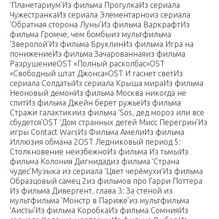
‘Планетариум’Из фильма ПрогулкаИз сериала
ЧужестранкаИз сериала Элементарноиз сериала
‘Обратная сторона Луны’Из фильма ВаркрафтИз
фильма Громче, чем бомбыиз мультфильма
‘Зверопой’Из фильма БруклинИз фильма Игра на
понижениеИз фильма Зачарованнаяиз фильма
РазрушениеOST «Полный расколбас»OST
«Свободный штат Джонса»OST И гаснет светИз
сериала СолдатыИз сериала Крыша мираИз фильма
Неоновый демонИз фильма Москва никогда не
спитИз фильма Джейн берет ружьеИз фильма
Стражи галактикииз фильма ‘Sos, дед мороз или все
сбудется’OST ‘Дом странных детей Мисс Перегрин’Из
игры Contact WarsИз Фильма АмелиИз фильма
Иллюзия обмана 2OST Ледниковый период 5:
Столкновение неизбежноИз фильма Из тьмыИз
фильма Колония Дигнидадиз фильма ‘Страна
чудес’Музыка из сериала ‘Цвет черёмухи’Из фильма
Образцовый самец 2из фильмов про Гарри Поттера
Из фильма Дивергент, глава 3: За стеной из
мультфильма ‘Монстр в Париже’из мультфильма
‘Аисты’Из фильма КоробкаИз фильма СомнияИз