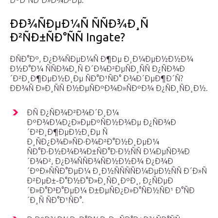
ÐºÐ°ÑÐ°Ð»Ð¾Ð³Ðµ.
ÐÐ¾ÑÐµÐ¼Ñ ÑÑÐ¾Ð¸Ñ
Ð²ÑÐ±ÑÐ°ÑÑ Ingate?
ÐÑÐ°Ðº, Ð¿Ð¾ÑÐµÐ¼Ñ Ð¶Ðµ Ð¸Ð¼ÐµÐ½Ð½Ð¾
Ð½Ð°Ð¼ ÑÑÐ¾Ð¸Ñ Ð´Ð¾Ð²ÐµÑÐ¸ÑÑ Ð¿ÑÐ¾Ð
´Ð²Ð¸Ð¶ÐµÐ½Ð¸Ðµ ÑÐ°Ð¹ÑÐ° Ð¾Ð´ÐµÐ¶Ð´Ñ?
ÐÐ¾Ñ Ð»Ð¸ÑÑ Ð½ÐµÑÐºÐ¾Ð»ÑÐºÐ¾ Ð¿ÑÐ¸ÑÐ¸Ð½.
ÐÑ Ð¿ÑÐ¾Ð²Ð¾Ð´Ð¸Ð¼
ÐºÐ¾Ð¼Ð¿Ð»ÐµÐºÑÐ½Ð¾Ðµ Ð¿ÑÐ¾Ð
´Ð²Ð¸Ð¶ÐµÐ½Ð¸Ðµ Ñ
Ð¸ÑÐ¿Ð¾Ð»ÑÐ·Ð¾Ð²Ð°Ð½Ð¸ÐµÐ¼
ÑÐ°Ð·Ð½Ð¾Ð¾Ð±ÑÐ°Ð·Ð½ÑÑ Ð¼ÐµÑÐ¾Ð
´Ð¾Ð², Ð¿Ð¾ÑÑÐ¾ÑÐ½Ð½Ð¾ Ð¿Ð¾Ð
´ÐºÐ»ÑÑÐ°ÐµÐ¼ Ð¸Ð½ÑÑÑÑÐ¼ÐµÐ½ÑÑ Ð´Ð»Ñ
Ð²ÐµÐ±-Ð°Ð½Ð°Ð»Ð¸ÑÐ¸ÐºÐ¸, Ð¿ÑÐµÐ
´Ð»Ð°Ð³Ð°ÐµÐ¼ Ð±ÐµÑÐ¿Ð»Ð°ÑÐ½ÑÐ¹ Ð°ÑÐ
´Ð¸Ñ ÑÐ°Ð¹ÑÐ°.