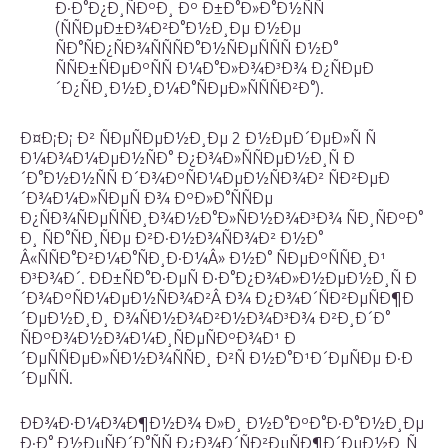
Ð·Ð°Ð¿Ð¸ÑÐºÐ¸ Ðº Ð±Ð°Ð»Ð°Ð½ÑÑ
(ÑÑÐµÐ±Ð¾Ð²Ð°Ð½Ð¸Ðµ Ð½Ðµ
ÑÐ°ÑÐ¿ÑÐ¾ÑÑÑÐ°Ð½ÑÐµÑÑÑ Ð½Ð°
ÑÑÐ±ÑÐµÐºÑÑ Ð¼Ð°Ð»Ð¾Ð³Ð¾ Ð¿ÑÐµÐ
´Ð¿ÑÐ¸Ð½Ð¸Ð¼Ð°ÑÐµÐ»ÑÑÑÐ²Ð°).
Ð¤Ð¡Ð¡ Ð² ÑÐµÑÐµÐ½Ð¸Ðµ 2 Ð½ÐµÐ´ÐµÐ»Ñ Ñ
Ð¼Ð¾Ð¼ÐµÐ½ÑÐ° Ð¿Ð¾Ð»ÑÑÐµÐ½Ð¸Ñ Ð
´Ð°Ð½Ð½ÑÑ Ð´Ð¾ÐºÑÐ¼ÐµÐ½ÑÐ¾Ð² ÑÐ²ÐµÐ
´Ð¾Ð¼Ð»ÑÐµÑ Ð¾ ÐºÐ»Ð°ÑÑÐµ
Ð¿ÑÐ¾ÑÐµÑÑÐ¸Ð¾Ð½Ð°Ð»ÑÐ½Ð¾Ð³Ð¾ ÑÐ¸ÑÐºÐ°
Ð¸ ÑÐ°ÑÐ¸ÑÐµ Ð²Ð·Ð½Ð¾ÑÐ¾Ð² Ð½Ð°
Â«ÑÑÐ°Ð²Ð¼Ð°ÑÐ¸Ð·Ð¼Â» Ð½Ð° ÑÐµÐºÑÑÐ¸Ð¹
Ð³Ð¾Ð´. ÐÐ±ÑÐ°Ð·ÐµÑ Ð·Ð°Ð¿Ð¾Ð»Ð½ÐµÐ½Ð¸Ñ Ð
´Ð¾ÐºÑÐ¼ÐµÐ½ÑÐ¾Ð²Â Ð¾ Ð¿Ð¾Ð´ÑÐ²ÐµÑÐ¶Ð
´ÐµÐ½Ð¸Ð¸ Ð¾ÑÐ½Ð¾Ð²Ð½Ð¾Ð³Ð¾ Ð²Ð¸Ð´Ð°
ÑÐºÐ¾Ð½Ð¾Ð¼Ð¸ÑÐµÑÐºÐ¾Ð¹ Ð
´ÐµÑÑÐµÐ»ÑÐ½Ð¾ÑÑÐ¸ Ð²Ñ Ð½Ð°Ð¹Ð´ÐµÑÐµ Ð·Ð
´ÐµÑÑ.
ÐÐ¾Ð·Ð¼Ð¾Ð¶Ð½Ð¾ Ð»Ð¸ Ð½Ð°ÐºÐ°Ð·Ð°Ð½Ð¸Ðµ
Ð·Ð° Ð½ÐµÑÐ´Ð°ÑÑ Ð¿Ð¾Ð´ÑÐ²ÐµÑÐ¶Ð´ÐµÐ½Ð¸Ñ