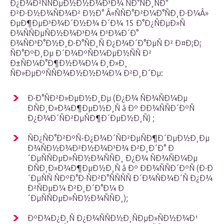
Ð¿Ð¾Ð²ÑÑÐµÐ½Ð½Ð¾Ð³Ð¾ ÑÐ°ÑÐ¸ÑÐ°
Ð²Ð·Ð½Ð¾ÑÐ¾Ð² Ð½Ð° Â«ÑÑÐ°Ð²Ð¼Ð°ÑÐ¸Ð·Ð¼Â»
ÐµÐ¶ÐµÐ³Ð¾Ð´Ð½Ð¾ Ð´Ð¾ 15 Ð°Ð¿ÑÐµÐ»Ñ
Ð¾ÑÑÐµÑÐ½Ð¾Ð³Ð¾ Ð³Ð¾Ð´Ð°
Ð¾ÑÐ³Ð°Ð½Ð¸Ð·Ð°ÑÐ¸Ñ Ð¿Ð¾Ð´Ð°ÐµÑ Ð² Ð¤Ð¡Ð¡
ÑÐ°ÐºÐ¸Ðµ Ð´Ð¾ÐºÑÐ¼ÐµÐ½ÑÑ Ð²
Ð±ÑÐ¼Ð°Ð¶Ð½Ð¾Ð¼ Ð¸Ð»Ð¸
ÑÐ»ÐµÐºÑÑÐ¾Ð½Ð½Ð¾Ð¼ Ð²Ð¸Ð´Ðµ:
Ð·Ð°ÑÐ²Ð»ÐµÐ½Ð¸Ðµ (Ð¿Ð¾ ÑÐ¾ÑÐ¼Ðµ
ÐÑÐ¸Ð»Ð¾Ð¶ÐµÐ½Ð¸Ñ â Ðº ÐÐ¾ÑÑÐ´ÐºÑ
Ð¿Ð¾Ð´ÑÐ²ÐµÑÐ¶Ð´ÐµÐ½Ð¸Ñ) ;
ÑÐ¿ÑÐ°Ð²ÐºÑ-Ð¿Ð¾Ð´ÑÐ²ÐµÑÐ¶Ð´ÐµÐ½Ð¸Ðµ
Ð¾ÑÐ½Ð¾Ð²Ð½Ð¾Ð³Ð¾ Ð²Ð¸Ð´Ð° Ð
´ÐµÑÑÐµÐ»ÑÐ½Ð¾ÑÑÐ¸ Ð¿Ð¾ ÑÐ¾ÑÐ¼Ðµ
ÐÑÐ¸Ð»Ð¾Ð¶ÐµÐ½Ð¸Ñ â Ðº ÐÐ¾ÑÑÐ´ÐºÑ (Ð·Ð
´ÐµÑÑ ÑÐºÐ°Ð·ÑÐ²Ð°ÑÑÑÑ Ð´Ð¾ÑÐ¾Ð´Ñ Ð¿Ð¾
Ð²ÑÐµÐ¼ Ð²Ð¸Ð´Ð°Ð¼ Ð
´ÐµÑÑÐµÐ»ÑÐ½Ð¾ÑÑÐ¸);
ÐºÐ¾Ð¿Ð¸Ñ Ð¿Ð¾ÑÑÐ½Ð¸ÑÐµÐ»ÑÐ½Ð¾Ð¹