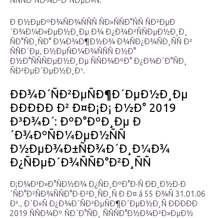
ÑÑÑÐ°ÑÐ¾Ð²Ð°ÑÐµÐ»Ñ.
Ð Ð½ÐµÐºÐ¾ÑÐ¾ÑÑÑ ÑÐ»ÑÑÐ°ÑÑ ÑÐ²ÐµÐ
´Ð¾Ð¼Ð»ÐµÐ½Ð¸Ðµ Ð¾ Ð¿Ð¾Ð²ÑÑÐµÐ½Ð¸Ð¸
ÑÐ°ÑÐ¸ÑÐ° Ð¼Ð¾Ð¶Ð½Ð¾ Ð¾ÑÐ¿Ð¾ÑÐ¸ÑÑ Ð²
ÑÑÐ´Ðµ, Ð½ÐµÑÐ¼Ð¾ÑÑÑ Ð½Ð°
Ð½Ð°ÑÑÑÐµÐ½Ð¸Ðµ ÑÑÐ¾ÐºÐ° Ð¿Ð¾Ð´Ð°ÑÐ¸
ÑÐ²ÐµÐ´ÐµÐ½Ð¸Ð¹.
ÐÐ¾Ð´ÑÐ²ÐµÑÐ¶Ð´ÐµÐ½Ð¸Ðµ
ÐÐÐÐ­Ð Ð² Ð¤Ð¡Ð¡ Ð½Ð° 2019
Ð³Ð¾Ð´: ÐºÐ°ÐºÐ¸Ðµ Ð
´Ð¾ÐºÑÐ¼ÐµÐ½ÑÑ
Ð½ÐµÐ¾Ð±ÑÐ¾Ð´Ð¸Ð¼Ð¾
Ð¿ÑÐµÐ´Ð¾ÑÑÐ°Ð²Ð¸ÑÑ
Ð¡Ð¾Ð³Ð»Ð°ÑÐ½Ð¾ Ð¿ÑÐ¸ÐºÐ°Ð·Ñ ÐÐ¸Ð½Ð·Ð
´ÑÐ°Ð²ÑÐ¾ÑÑÐ°Ð·Ð²Ð¸ÑÐ¸Ñ Ð Ð¤ â 55 Ð¾Ñ 31.01.06
Ð³., Ð´Ð»Ñ Ð¿Ð¾Ð´ÑÐ²ÐµÑÐ¶Ð´ÐµÐ½Ð¸Ñ ÐÐÐÐ­Ð
2019 ÑÑÐ¾Ðº ÑÐ´Ð°ÑÐ¸ ÑÑÑÐ°Ð½Ð¾Ð²Ð»ÐµÐ½