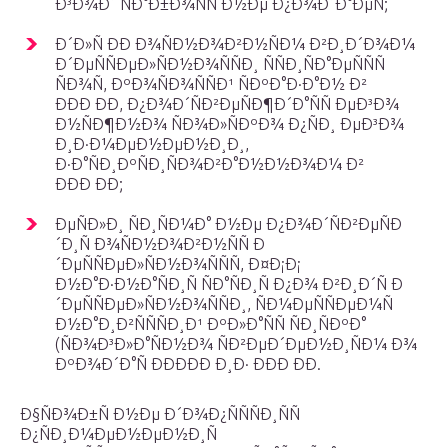
Ð³Ð¾Ð´ ÑÐ°Ð±Ð¾ÑÑ Ð½Ðµ Ð¿Ð¾Ð´Ð°ÐµÑ;
Ð´Ð»Ñ ÐÐ Ð¾ÑÐ½Ð¾Ð²Ð½ÑÐ¼ Ð²Ð¸Ð´Ð¾Ð¼
Ð´ÐµÑÑÐµÐ»ÑÐ½Ð¾ÑÑÐ¸ ÑÑÐ¸ÑÐ°ÐµÑÑÑ
ÑÐ¾Ñ, ÐºÐ¾ÑÐ¾ÑÑÐ¹ ÑÐºÐ°Ð·Ð°Ð½ Ð²
ÐÐÐ ÐÐ, Ð¿Ð¾Ð´ÑÐ²ÐµÑÐ¶Ð´Ð°ÑÑ ÐµÐ³Ð¾
Ð½ÑÐ¶Ð½Ð¾ ÑÐ¾Ð»ÑÐºÐ¾ Ð¿ÑÐ¸ ÐµÐ³Ð¾
Ð¸Ð·Ð¼ÐµÐ½ÐµÐ½Ð¸Ð¸,
Ð·Ð°ÑÐ¸ÐºÑÐ¸ÑÐ¾Ð²Ð°Ð½Ð½Ð¾Ð¼ Ð²
ÐÐÐ ÐÐ;
ÐµÑÐ»Ð¸ ÑÐ¸ÑÐ¼Ð° Ð½Ðµ Ð¿Ð¾Ð´ÑÐ²ÐµÑÐ
´Ð¸Ñ Ð¾ÑÐ½Ð¾Ð²Ð½ÑÑ Ð
´ÐµÑÑÐµÐ»ÑÐ½Ð¾ÑÑÑ, Ð¤Ð¡Ð¡
Ð½Ð°Ð·Ð½Ð°ÑÐ¸Ñ ÑÐ°ÑÐ¸Ñ Ð¿Ð¾ Ð²Ð¸Ð´Ñ Ð
´ÐµÑÑÐµÐ»ÑÐ½Ð¾ÑÑÐ¸, ÑÐ¼ÐµÑÑÐµÐ¼Ñ
Ð½Ð°Ð¸Ð²ÑÑÑÐ¸Ð¹ ÐºÐ»Ð°ÑÑ ÑÐ¸ÑÐºÐ°
(ÑÐ¾Ð³Ð»Ð°ÑÐ½Ð¾ ÑÐ²ÐµÐ´ÐµÐ½Ð¸ÑÐ¼ Ð¾
ÐºÐ¾Ð´Ð°Ñ ÐÐÐÐ­Ð Ð¸Ð· ÐÐÐ ÐÐ.
Ð§ÑÐ¾Ð±Ñ Ð½Ðµ Ð´Ð¾Ð¿ÑÑÑÐ¸ÑÑ
Ð¿ÑÐ¸Ð¼ÐµÐ½ÐµÐ½Ð¸Ñ