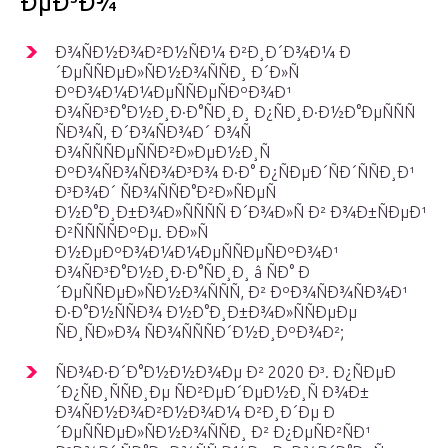
ÐµÐ³Ð¾
Ð¾ÑÐ½Ð¾Ð²Ð½ÑÐ¼ Ð²Ð¸Ð´Ð¾Ð¼ Ð
´ÐµÑÑÐµÐ»ÑÐ½Ð¾ÑÑÐ¸ Ð´Ð»Ñ
ÐºÐ¾Ð¼Ð¼ÐµÑÑÐµÑÐºÐ¾Ð¹
Ð¾ÑÐ³Ð°Ð½Ð¸Ð·Ð°ÑÐ¸Ð¸ Ð¿ÑÐ¸Ð·Ð½Ð°ÐµÑÑÑ
ÑÐ¾Ñ, Ð´Ð¾ÑÐ¾Ð´ Ð¾Ñ
Ð¾ÑÑÑÐµÑÑÐ²Ð»ÐµÐ½Ð¸Ñ
ÐºÐ¾ÑÐ¾ÑÐ¾Ð³Ð¾ Ð·Ð° Ð¿ÑÐµÐ´ÑÐ´ÑÑÐ¸Ð¹
Ð³Ð¾Ð´ ÑÐ¾ÑÑÐ°Ð²Ð»ÑÐµÑ
Ð½Ð°Ð¸Ð±Ð¾Ð»ÑÑÑÑ Ð´Ð¾Ð»Ñ Ð² Ð¾Ð±ÑÐµÐ¹
Ð²ÑÑÑÑÐºÐµ. ÐÐ»Ñ
Ð½ÐµÐºÐ¾Ð¼Ð¼ÐµÑÑÐµÑÐºÐ¾Ð¹
Ð¾ÑÐ³Ð°Ð½Ð¸Ð·Ð°ÑÐ¸Ð¸ â ÑÐ° Ð
´ÐµÑÑÐµÐ»ÑÐ½Ð¾ÑÑÑ, Ð² ÐºÐ¾ÑÐ¾ÑÐ¾Ð¹
Ð·Ð°Ð½ÑÑÐ¾ Ð½Ð°Ð¸Ð±Ð¾Ð»ÑÑÐµÐµ
ÑÐ¸ÑÐ»Ð¾ ÑÐ¾ÑÑÑÐ´Ð½Ð¸ÐºÐ¾Ð²;
ÑÐ¾Ð·Ð´Ð°Ð½Ð½Ð¾Ðµ Ð² 2020 Ð³. Ð¿ÑÐµÐ
´Ð¿ÑÐ¸ÑÑÐ¸Ðµ ÑÐ²ÐµÐ´ÐµÐ½Ð¸Ñ Ð¾Ð±
Ð¾ÑÐ½Ð¾Ð²Ð½Ð¾Ð¼ Ð²Ð¸Ð´Ðµ Ð
´ÐµÑÑÐµÐ»ÑÐ½Ð¾ÑÑÐ¸ Ð² Ð¿ÐµÑÐ²ÑÐ¹