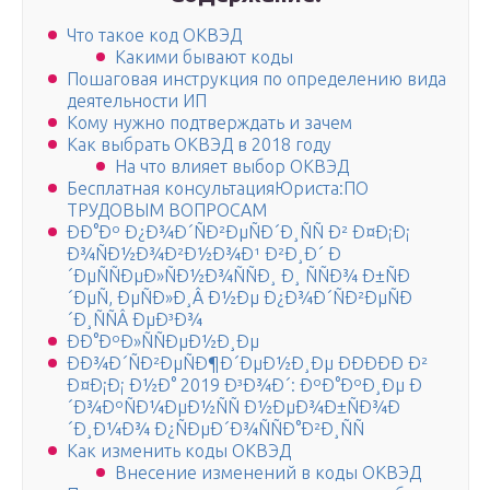
Что такое код ОКВЭД
Какими бывают коды
Пошаговая инструкция по определению вида
деятельности ИП
Кому нужно подтверждать и зачем
Как выбрать ОКВЭД в 2018 году
На что влияет выбор ОКВЭД
Бесплатная консультацияЮриста:ПО
ТРУДОВЫМ ВОПРОСАМ
ÐÐ°Ðº Ð¿Ð¾Ð´ÑÐ²ÐµÑÐ´Ð¸ÑÑ Ð² Ð¤Ð¡Ð¡
Ð¾ÑÐ½Ð¾Ð²Ð½Ð¾Ð¹ Ð²Ð¸Ð´ Ð
´ÐµÑÑÐµÐ»ÑÐ½Ð¾ÑÑÐ¸ Ð¸ ÑÑÐ¾ Ð±ÑÐ
´ÐµÑ, ÐµÑÐ»Ð¸Â Ð½Ðµ Ð¿Ð¾Ð´ÑÐ²ÐµÑÐ
´Ð¸ÑÑÂ ÐµÐ³Ð¾
ÐÐ°ÐºÐ»ÑÑÐµÐ½Ð¸Ðµ
ÐÐ¾Ð´ÑÐ²ÐµÑÐ¶Ð´ÐµÐ½Ð¸Ðµ ÐÐÐÐ­Ð Ð²
Ð¤Ð¡Ð¡ Ð½Ð° 2019 Ð³Ð¾Ð´: ÐºÐ°ÐºÐ¸Ðµ Ð
´Ð¾ÐºÑÐ¼ÐµÐ½ÑÑ Ð½ÐµÐ¾Ð±ÑÐ¾Ð
´Ð¸Ð¼Ð¾ Ð¿ÑÐµÐ´Ð¾ÑÑÐ°Ð²Ð¸ÑÑ
Как изменить коды ОКВЭД
Внесение изменений в коды ОКВЭД