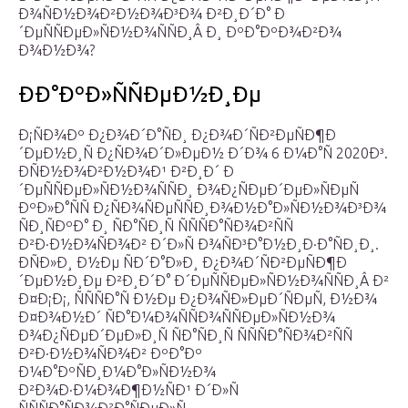
Ð¾ÑÐ½Ð¾Ð²Ð½Ð¾Ð³Ð¾ Ð²Ð¸Ð´Ð° Ð
´ÐµÑÑÐµÐ»ÑÐ½Ð¾ÑÑÐ¸Â Ð¸ ÐºÐ°ÐºÐ¾Ð²Ð¾
Ð¾Ð½Ð¾?
ÐÐ°ÐºÐ»ÑÑÐµÐ½Ð¸Ðµ
Ð¡ÑÐ¾Ðº Ð¿Ð¾Ð´Ð°ÑÐ¸ Ð¿Ð¾Ð´ÑÐ²ÐµÑÐ¶Ð
´ÐµÐ½Ð¸Ñ Ð¿ÑÐ¾Ð´Ð»ÐµÐ½ Ð´Ð¾ 6 Ð¼Ð°Ñ 2020Ð³.
ÐÑÐ½Ð¾Ð²Ð½Ð¾Ð¹ Ð²Ð¸Ð´ Ð
´ÐµÑÑÐµÐ»ÑÐ½Ð¾ÑÑÐ¸ Ð¾Ð¿ÑÐµÐ´ÐµÐ»ÑÐµÑ
ÐºÐ»Ð°ÑÑ Ð¿ÑÐ¾ÑÐµÑÑÐ¸Ð¾Ð½Ð°Ð»ÑÐ½Ð¾Ð³Ð¾
ÑÐ¸ÑÐºÐ° Ð¸ ÑÐ°ÑÐ¸Ñ ÑÑÑÐ°ÑÐ¾Ð²ÑÑ
Ð²Ð·Ð½Ð¾ÑÐ¾Ð² Ð´Ð»Ñ Ð¾ÑÐ³Ð°Ð½Ð¸Ð·Ð°ÑÐ¸Ð¸.
ÐÑÐ»Ð¸ Ð½Ðµ ÑÐ´Ð°Ð»Ð¸ Ð¿Ð¾Ð´ÑÐ²ÐµÑÐ¶Ð
´ÐµÐ½Ð¸Ðµ Ð²Ð¸Ð´Ð° Ð´ÐµÑÑÐµÐ»ÑÐ½Ð¾ÑÑÐ¸Â Ð²
Ð¤Ð¡Ð¡, ÑÑÑÐ°Ñ Ð½Ðµ Ð¿Ð¾ÑÐ»ÐµÐ´ÑÐµÑ, Ð½Ð¾
Ð¤Ð¾Ð½Ð´ ÑÐ°Ð¼Ð¾ÑÑÐ¾ÑÑÐµÐ»ÑÐ½Ð¾
Ð¾Ð¿ÑÐµÐ´ÐµÐ»Ð¸Ñ ÑÐ°ÑÐ¸Ñ ÑÑÑÐ°ÑÐ¾Ð²ÑÑ
Ð²Ð·Ð½Ð¾ÑÐ¾Ð² ÐºÐ°Ðº
Ð¼Ð°ÐºÑÐ¸Ð¼Ð°Ð»ÑÐ½Ð¾
Ð²Ð¾Ð·Ð¼Ð¾Ð¶Ð½ÑÐ¹ Ð´Ð»Ñ