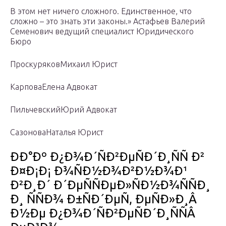
В этом нет ничего сложного. Единственное, что
сложно – это знать эти законы.» Астафьев Валерий
Семенович ведущий специалист Юридического
Бюро
ПроскуряковМихаил Юрист
КарповаЕлена Адвокат
ПильчевскийЮрий Адвокат
СазоноваНаталья Юрист
ÐÐ°Ðº Ð¿Ð¾Ð´ÑÐ²ÐµÑÐ´Ð¸ÑÑ Ð²
Ð¤Ð¡Ð¡ Ð¾ÑÐ½Ð¾Ð²Ð½Ð¾Ð¹
Ð²Ð¸Ð´ Ð´ÐµÑÑÐµÐ»ÑÐ½Ð¾ÑÑÐ¸
Ð¸ ÑÑÐ¾ Ð±ÑÐ´ÐµÑ, ÐµÑÐ»Ð¸Â
Ð½Ðµ Ð¿Ð¾Ð´ÑÐ²ÐµÑÐ´Ð¸ÑÑÂ