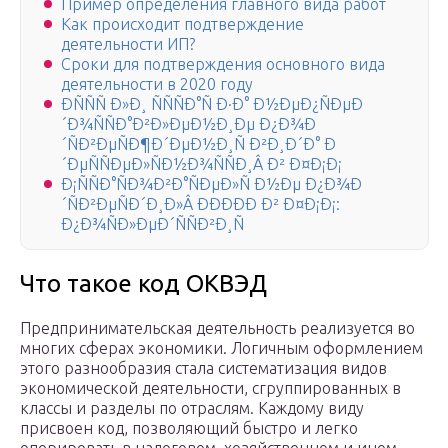
Пример определения главного вида работ
Как происходит подтверждение
деятельности ИП?
Сроки для подтверждения основного вида
деятельности в 2020 году
ÐÑÑÑ Ð»Ð¸ ÑÑÑÐ°Ñ Ð·Ð° Ð½ÐµÐ¿ÑÐµÐ
´Ð¾ÑÑÐ°Ð²Ð»ÐµÐ½Ð¸Ðµ Ð¿Ð¾Ð
´ÑÐ²ÐµÑÐ¶Ð´ÐµÐ½Ð¸Ñ Ð²Ð¸Ð´Ð° Ð
´ÐµÑÑÐµÐ»ÑÐ½Ð¾ÑÑÐ¸Â Ð² Ð¤Ð¡Ð¡
Ð¡ÑÑÐ°ÑÐ¾Ð²Ð°ÑÐµÐ»Ñ Ð½Ðµ Ð¿Ð¾Ð
´ÑÐ²ÐµÑÐ´Ð¸Ð»Â ÐÐÐÐ­Ð Ð² Ð¤Ð¡Ð¡:
Ð¿Ð¾ÑÐ»ÐµÐ´ÑÑÐ²Ð¸Ñ
Что такое код ОКВЭД
Предпринимательская деятельность реализуется во
многих сферах экономики. Логичным оформлением
этого разнообразия стала систематизация видов
экономической деятельности, сгруппированных в
классы и разделы по отраслям. Каждому виду
присвоен код, позволяющий быстро и легко