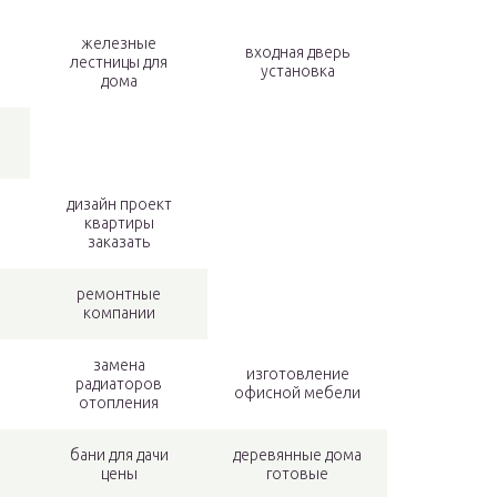
железные
входная дверь
лестницы для
установка
дома
дизайн проект
квартиры
заказать
ремонтные
компании
замена
изготовление
радиаторов
офисной мебели
отопления
бани для дачи
деревянные дома
цены
готовые