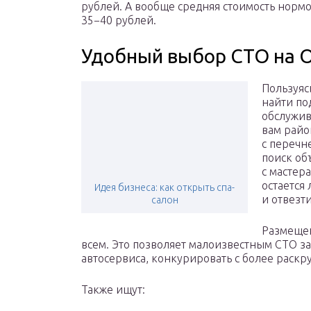
рублей. А вообще средняя стоимость норм
35−40 рублей.
Удобный выбор СТО на 
Пользуяс
найти по
обслужив
вам райо
с перечн
поиск об
с мастер
остается
Идея бизнеса: как открыть спа-
и отвезт
салон
Размещен
всем. Это позволяет малоизвестным СТО зая
автосервиса, конкурировать с более раск
Также ищут: